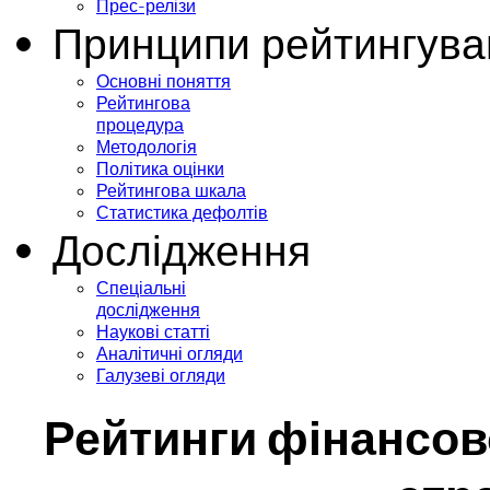
Прес-релізи
Принципи рейтингува
Основні поняття
Рейтингова
процедура
Методологія
Політика оцінки
Рейтингова шкала
Статистика дефолтів
Дослідження
Спеціальні
дослідження
Наукові статті
Аналітичні огляди
Галузеві огляди
Рейтинги фінансової