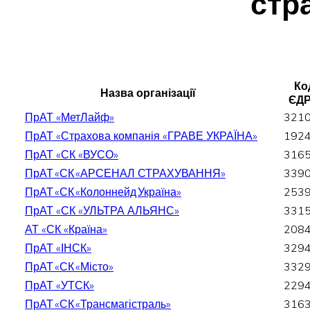
стр
Ко
Назва організації
ЄД
ПрАТ «МетЛайф»
321
ПрАТ «Страхова компанія «ГРАВЕ УКРАЇНА»
192
ПрАТ «СК «ВУСО»
316
ПрАТ «СК «АРСЕНАЛ СТРАХУВАННЯ»
339
ПрАТ «СК «Колоннейд Україна»
253
ПрАТ «СК «УЛЬТРА АЛЬЯНС»
331
АТ «СК «Країна»
208
ПрАТ «ІНСК»
329
ПрАТ «СК «Місто»
332
ПрАТ «УТСК»
229
ПрАТ «СК «Трансмагістраль»
316