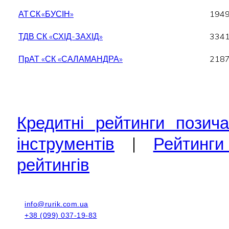
АТ СК «БУСІН»
194
ТДВ СК «СХІД-ЗАХІД»
334
ПрАТ «СК «САЛАМАНДРА»
218
Кредитні рейтинги позича
інструментів
|
Рейтинги 
рейтингів
info@rurik.com.ua
+38 (099) 037-19-83