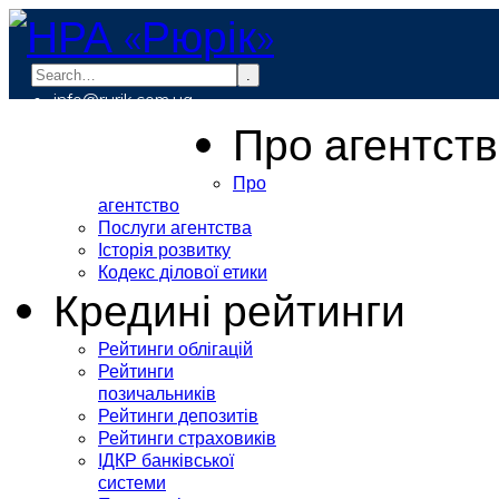
.
info@rurik.com.ua
+38 (099) 037-19-83
Про агентст
Про
агентство
Послуги агентства
Історія розвитку
Кодекс ділової етики
Кредині рейтинги
Рейтинги облігацій
Рейтинги
позичальників
Рейтинги депозитів
Рейтинги страховиків
ІДКР банківської
системи