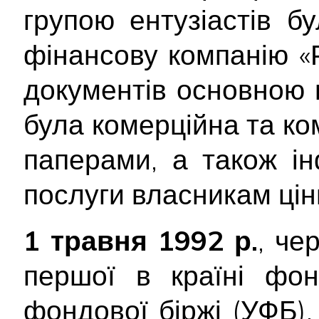
групою ентузіастів б
фінансову компанію «Р
документів основною 
була комерційна та ком
паперами, а також ін
послуги власникам цін
1 травня 1992 р.
, че
першої в країні фон
фондової біржі (УФБ)