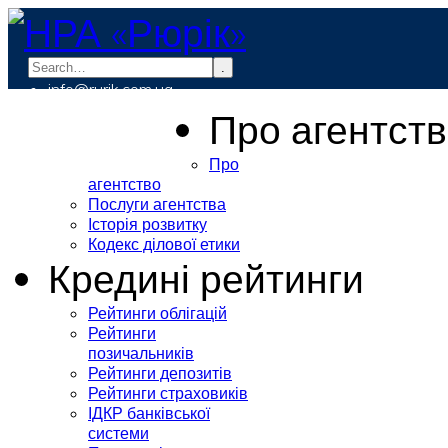
.
info@rurik.com.ua
+38 (099) 037-19-83
Про агентст
Про
агентство
Послуги агентства
Історія розвитку
Кодекс ділової етики
Кредині рейтинги
Рейтинги облігацій
Рейтинги
позичальників
Рейтинги депозитів
Рейтинги страховиків
ІДКР банківської
системи