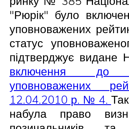
ринку № 385 Націона
"Рюрік" було включе
уповноважених рейтин
статус уповноважено
підтверджує видане 
включення до д
уповноважених рей
12.04.2010 р. № 4.
Так
набула право визна
позичальників та 