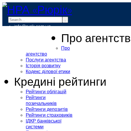
.
info@rurik.com.ua
+38 (099) 037-19-83
Про агентст
Про
агентство
Послуги агентства
Історія розвитку
Кодекс ділової етики
Кредині рейтинги
Рейтинги облігацій
Рейтинги
позичальників
Рейтинги депозитів
Рейтинги страховиків
ІДКР банківської
системи