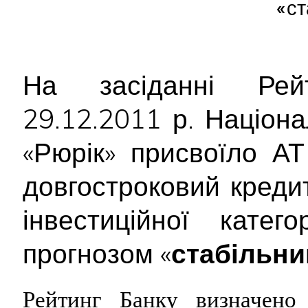
«ст
На засіданні Рейт
29.12.2011 р. Націон
«Рюрік» присвоїло 
довгостроковий креди
інвестиційної кате
прогнозом «
стабільни
Рейтинг Банку визначен