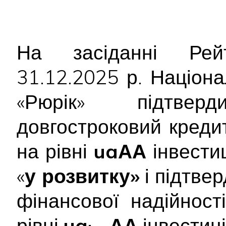
На засіданні Рейт
31.12.2025 р. Націон
«Рюрік» підтв
довгостроковий креди
на рівні
uaАА
інвестиц
«
у розвитку»
і підтве
фінансової надійності
рівні
ua
АА
інвестиці