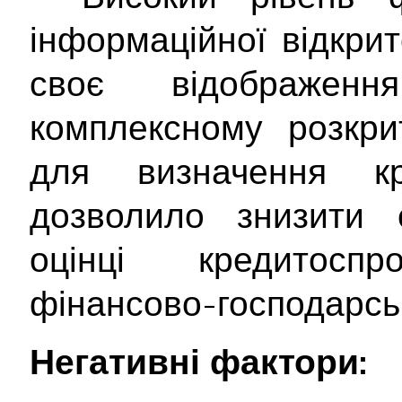
інформаційної відкри
своє відображе
комплексному розкрит
для визначення кр
дозволило знизити с
оцінці кредитосп
фінансово-господарськ
Негативні фактори: