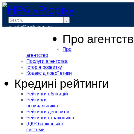
.
info@rurik.com.ua
+38 (099) 037-19-83
Про агентст
Про
агентство
Послуги агентства
Історія розвитку
Кодекс ділової етики
Кредині рейтинги
Рейтинги облігацій
Рейтинги
позичальників
Рейтинги депозитів
Рейтинги страховиків
ІДКР банківської
системи