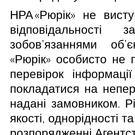
НРА «Рюрік» не вист
відповідальності
зобов’язаннями об’
«Рюрік» особисто не 
перевірок інформаці
покладатися на непер
надані замовником. Рі
якості, однорідності т
розпорядженні Агентст