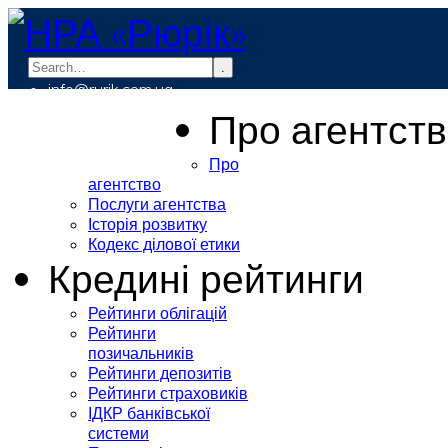
.
info@rurik.com.ua
+38 (099) 037-19-83
Про агентст
Про
агентство
Послуги агентства
Історія розвитку
Кодекс ділової етики
Кредині рейтинги
Рейтинги облігацій
Рейтинги
позичальників
Рейтинги депозитів
Рейтинги страховиків
ІДКР банківської
системи