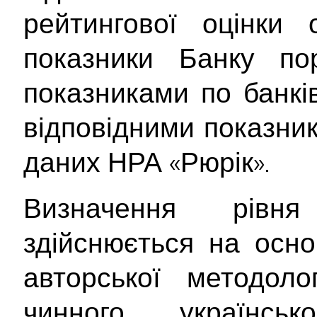
рейтингової оцінки о
показники Банку по
показниками по банків
відповідними показник
даних НРА «Рюрік».
Визначення рівня
здійснюється на осно
авторської методоло
чинного українсь