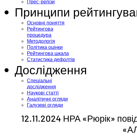
Прес-релізи
Принципи рейтингува
Основні поняття
Рейтингова
процедура
Методологія
Політика оцінки
Рейтингова шкала
Статистика дефолтів
Дослідження
Спеціальні
дослідження
Наукові статті
Аналітичні огляди
Галузеві огляди
12.11.2024 НРА «Рюрік» пові
«А