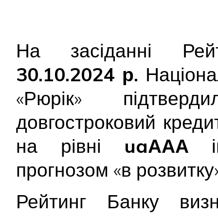
На засіданні Рейт
30.10.2024 р.
Націона
«Рюрік» підтве
довгостроковий креди
на рівні
uaААА
ін
прогнозом «в розвитку»
Рейтинг Банку виз