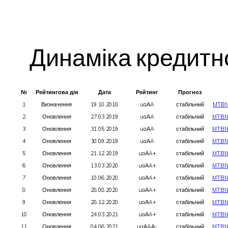
Динаміка кредитн
№
Рейтингова дія
Дата
Рейтинг
Прогноз
1
Визначення
19.10.2018
uaАA
стабільний
MTBN
2
Оновлення
27.03.2019
uaАA
стабільний
MTBN
3
Оновлення
31.05.2019
uaАA
стабільний
MTBN
4
Оновлення
30.09.2019
uaАA
стабільний
MTBN
5
Оновлення
21.12.2019
uaАA+
стабільний
MTBN
6
Оновлення
13.03.2020
uaАA+
стабільний
MTBN
7
Оновлення
10.06.2020
uaАA+
стабільний
MTBN
8
Оновлення
28.08.2020
uaАA+
стабільний
MTBN
9
Оновлення
28.12.2020
uaАA+
стабільний
MTBN
10
Оновлення
24.03.2021
uaАA+
стабільний
MTBN
11
Оновлення
04.06.2021
uaАAА-
стабільний
MTBN