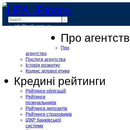
.
info@rurik.com.ua
+38 (099) 037-19-83
Про агентст
Про
агентство
Послуги агентства
Історія розвитку
Кодекс ділової етики
Кредині рейтинги
Рейтинги облігацій
Рейтинги
позичальників
Рейтинги депозитів
Рейтинги страховиків
ІДКР банківської
системи