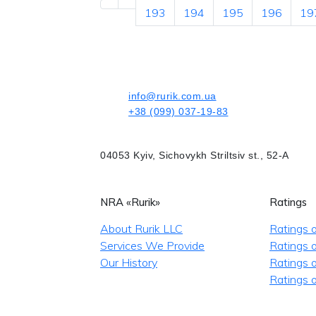
193
194
195
196
19
info@rurik.com.ua
+38 (099) 037-19-83
04053 Kyiv, Sichovykh Striltsiv st., 52-A
NRA «Rurik»
Ratings
About Rurik LLC
Ratings 
Services We Provide
Ratings o
Our History
Ratings 
Ratings o