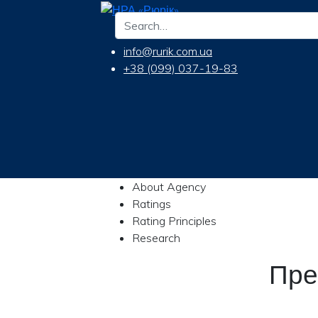
info@rurik.com.ua
+38 (099) 037-19-83
About Agency
Ratings
Rating Principles
Research
Пре