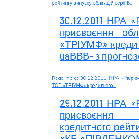
рейтингу випуску облігацій серії В...
30.12.2011 НРА 
присвоєння обл
«ТРІУМФ» кредит
uaВВВ- з прогноз
Read more: 30.12.2011 НРА «Рюрік»
ТОВ «ТРІУМФ» кредитного...
29.12.2011 НРА 
присвоєння 
кредитного рейт
«КБ «ПІВДЕНКОМ