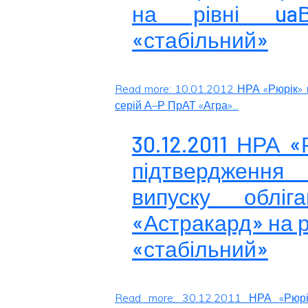
на рівні ua
«стабільний»
Read more: 10.01.2012 НРА «Рюрік» 
серій А–Р ПрАТ «Агра»...
30.12.2011 НРА 
підтвердження 
випуску облі
«Астракард» на р
«стабільний»
Read more: 30.12.2011 НРА «Рюрі