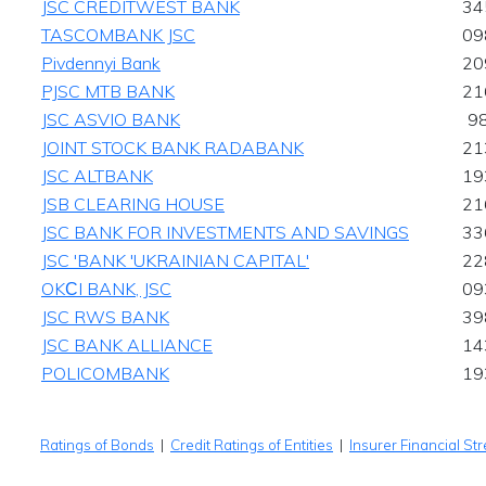
JSC CREDITWEST BANK
34
TASCOMBANK JSC
09
Pivdennyi Bank
20
PJSC MTB BANK
21
JSC ASVIO BANK
9
JOINT STOCK BANK RADABANK
21
JSC ALTBANK
19
JSB CLEARING HOUSE
21
JSC BANK FOR INVESTMENTS AND SAVINGS
33
JSC 'BANK 'UKRAINIAN CAPITAL'
22
OKСI BANK, JSC
09
JSC RWS BANK
39
JSC BANK ALLIANCE
14
POLICOMBANK
19
Ratings of Bonds
|
Credit Ratings of Entities
|
Insurer Financial St