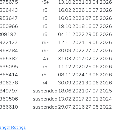
575675
r5+
13.10.2021
03.04.2026
806443
r5
16.02.2026
10.07.2026
953647
r5
16.05.2023
07.05.2026
650966
r5
19.10.2018
16.07.2026
809192
r5
04.11.2022
29.05.2026
322127
r5-
12.11.2021
19.05.2026
358784
r5-
30.09.2022
27.07.2026
665382
r4+
31.03.2017
02.02.2026
695095
r5
11.12.2020
25.06.2026
868414
r5-
08.11.2024
19.06.2026
306278
r4
30.09.2021
30.06.2026
849797
suspended
18.06.2021
07.07.2025
360506
suspended
13.02.2017
29.01.2024
356610
suspended
29.07.2016
27.05.2022
rength Ratings