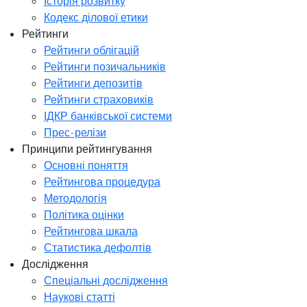
Історія розвитку
Кодекс ділової етики
Рейтинги
Рейтинги облігацій
Рейтинги позичальників
Рейтинги депозитів
Рейтинги страховиків
ІДКР банківської системи
Прес-релізи
Принципи рейтингування
Основні поняття
Рейтингова процедура
Методологія
Політика оцінки
Рейтингова шкала
Статистика дефолтів
Дослідження
Спеціальні дослідження
Наукові статті