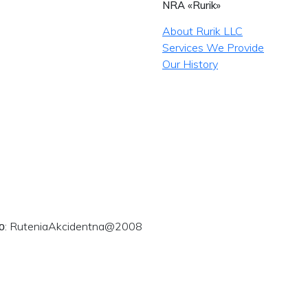
NRA «Rurik»
About Rurik LLC
Services We Provide
Our History
ого: RuteniaAkcidentna@2008