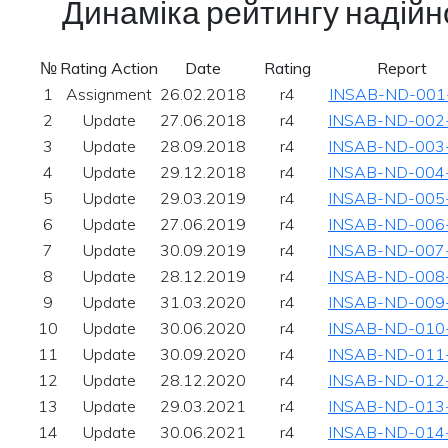
Динаміка рейтингу надійно
№
Rating Action
Date
Rating
Report
1
Assignment
26.02.2018
r4
INSAB-ND-001
2
Update
27.06.2018
r4
INSAB-ND-002
3
Update
28.09.2018
r4
INSAB-ND-003
4
Update
29.12.2018
r4
INSAB-ND-004
5
Update
29.03.2019
r4
INSAB-ND-005
6
Update
27.06.2019
r4
INSAB-ND-006
7
Update
30.09.2019
r4
INSAB-ND-007
8
Update
28.12.2019
r4
INSAB-ND-008
9
Update
31.03.2020
r4
INSAB-ND-009
10
Update
30.06.2020
r4
INSAB-ND-010
11
Update
30.09.2020
r4
INSAB-ND-011
12
Update
28.12.2020
r4
INSAB-ND-012
13
Update
29.03.2021
r4
INSAB-ND-013
14
Update
30.06.2021
r4
INSAB-ND-014