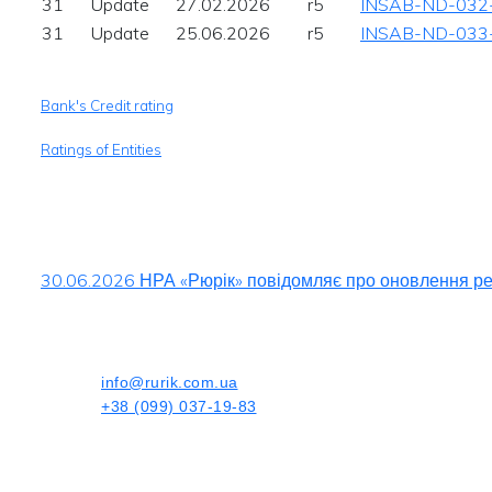
31
Update
27.02.2026
r5
INSAB-ND-032
31
Update
25.06.2026
r5
INSAB-ND-033
Bank's Credit rating
Ratings of Entities
30.06.2026 НРА «Рюрік» повідомляє про оновлення ре
info@rurik.com.ua
+38 (099) 037-19-83