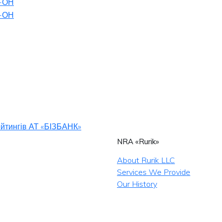
-ОН
-ОН
йтингів АТ «БІЗБАНК»
NRA «Rurik»
About Rurik LLC
Services We Provide
Our History