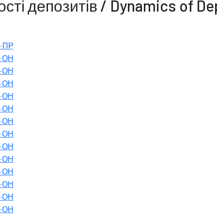
сті депозитів / Dynamics of De
-ПР
-ОН
-ОН
-ОН
-ОН
-ОН
-ОН
-ОН
-ОН
-ОН
-ОН
-ОН
-ОН
-ОН