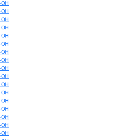
-ОН
-ОН
-ОН
-ОН
-ОН
-ОН
-ОН
-ОН
-ОН
-ОН
-ОН
-ОН
-ОН
-ОН
-ОН
-ОН
-ОН