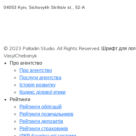
04053 Kyiv, Sichovykh Striltsiv st., 52-A
© 2023 Palladin Studio. All Rights Reserved. Шрифт для л
VasylChebanyk
Про агентство
Про агентство
Послуги агентства
Історія розвитку
Кодекс ділової етики
Рейтинги
Рейтинги облігацій
Рейтинги позичальників
Рейтинги депозитів
Рейтинги страховиків
ІДКР банківської системи