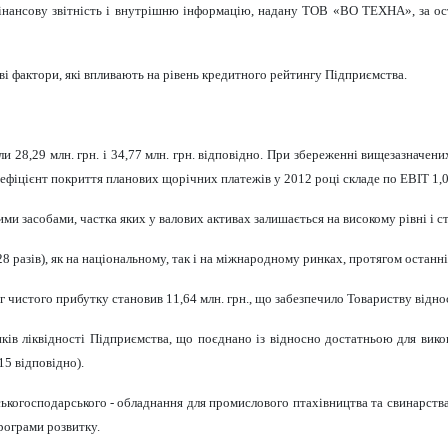
нансову звітність і внутрішню інформацію, надану ТОВ «ВО ТЕХНА», за оста
ві фактори, які впливають на рівень кредитного рейтингу Підприємства.
али 28,29 млн. грн. і 34,77 млн. грн. відповідно. При збереженні вищезазначе
 коефіцієнт покриття планових щорічних платежів у 2012 році складе по EBIT 1,
ми засобами, частка яких у валових активах залишається на високому рівні і ст
28 разів), як на національному, так і на міжнародному ринках, протягом останні
яг чистого прибутку становив 11,64 млн. грн., що забезпечило Товариству відно
ків ліквідності Підприємства, що поєднано із відносно достатньою для викон
15 відповідно).
ськогосподарського - обладнання для промислового птахівництва та свинарств
рограми розвитку.