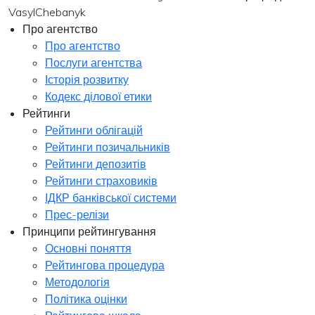
VasylChebanyk
Про агентство
Про агентство
Послуги агентства
Історія розвитку
Кодекс ділової етики
Рейтинги
Рейтинги облігацій
Рейтинги позичальників
Рейтинги депозитів
Рейтинги страховиків
ІДКР банківської системи
Прес-релізи
Принципи рейтингування
Основні поняття
Рейтингова процедура
Методологія
Політика оцінки