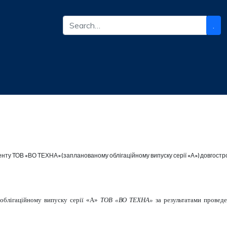
.
енту ТОВ «ВО ТЕХНА» (запланованому облігаційному випуску серії «А») довгостро
 облігаційному випуску серії «А»
ТОВ «ВО ТЕХНА»
за результатами провед