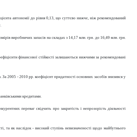
іцієнта автономії до рівня 0,13, що суттєво нижче, ніж рекомендований
.
змірів виробничих запасів на складах з 14,17 млн. грн. до 16,49 млн. грн.
оефіцієнти фінансової стійкості залишаються нижчими за рекомендовані
 За 2005 - 2010 рр. коефіцієнт придатності основних засобів знизився у
банківськими кредитами.
курентних переваг свідчить про закритість і непрозорість діяльності
ті, та як наслідок - високий ступінь невизначеності щодо майбутнього