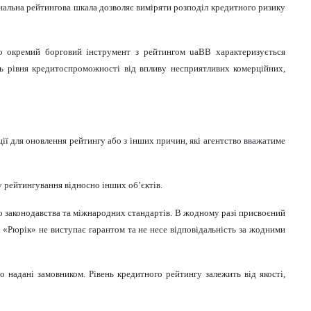
нальна рейтингова шкала дозволяє виміряти розподіл кредитного ризику
бо окремий борговий інструмент з рейтингом
uaBB
характеризується
 рівня кредитоспроможності від впливу несприятливих комерційних,
ії для оновлення рейтингу або з інших причин, які агентство вважатиме
 рейтингування відносно інших об’єктів.
о законодавства та міжнародних стандартів. В жодному разі присвоєний
«Рюрік» не виступає гарантом та не несе відповідальність за жодними
 надані замовником. Рівень кредитного рейтингу залежить від якості,