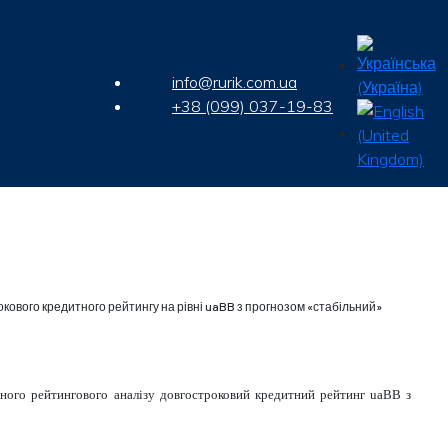
info@rurik.com.ua
+38 (099) 037-19-83
кового кредитного рейтингу на рівні uaBB з прогнозом «стабільний»
еного рейтингового аналізу довгостроковий кредитний рейтинг
uaBB
з