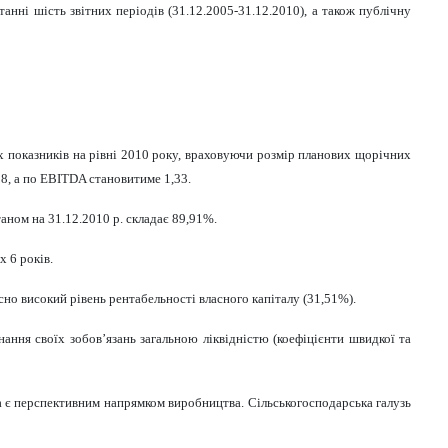
нні шість звітних періодів (31.12.2005
-
31.12.2010), а також публічну
них показників на рівні 2010 року, враховуючи розмір планових щорічних
08, а по EBITDA становитиме 1,33.
аном на 31.12.2010 р. складає 89,91%.
х 6 років.
сно високий рівень рентабельності власного капіталу (31,51%).
ання своїх зобов’язань загальною ліквідністю (коефіцієнти швидкої та
а є перспективним напрямком виробництва. Сільськогосподарська галузь