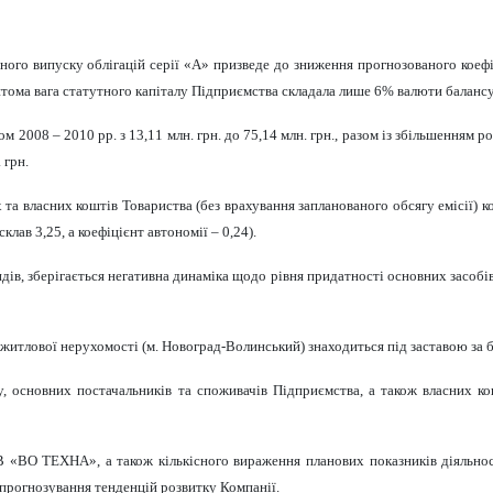
аного випуску облігацій серії «А» призведе до зниження прогнозованого коеф
итома вага статутного капіталу Підприємства складала лише 6% валюти балансу
м 2008 – 2010 рр. з 13,11 млн. грн. до 75,14 млн. грн., разом із збільшенням ро
 грн.
а власних коштів Товариства (без врахування запланованого обсягу емісії) к
клав 3,25, а коефіцієнт автономії – 0,24).
в, зберігається негативна динаміка щодо рівня придатності основних засобів.
тлової нерухомості (м. Новоград-Волинський) знаходиться під заставою за 
, основних постачальників та споживачів Підприємства, а також власних кон
ОВ «ВО ТЕХНА», а також кількісного вираження планових показників діяльнос
прогнозування тенденцій розвитку Компанії.