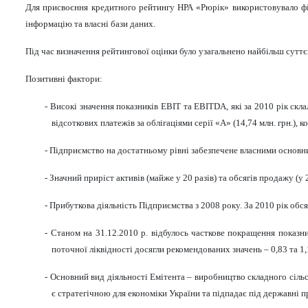
Для присвоєння кредитного рейтингу НРА «Рюрік» використовувало фі
інформацію та власні бази даних.
Під час визначення рейтингової оцінки було узагальнено найбільш суттє
Позитивні фактори:
- Високі значення показників EBIT та EBITDA, які за 2010 рік скл
відсоткових платежів за облігаціями серії «А» (14,74 млн. грн.),
- Підприємство на достатньому рівні забезпечене власними основни
- Значний приріст активів (майже у 20 разів) та обсягів продажу (у 
- Прибуткова діяльність Підприємства з 2008 року. За 2010 рік обс
- Станом на 31.12.2010 р. відбулось часткове покращення показни
поточної ліквідності досягли рекомендованих значень – 0,83 та 1,
- Основний вид діяльності Емітента – виробництво складного
сіль
є стратегічною для економіки України та підпадає під державні п