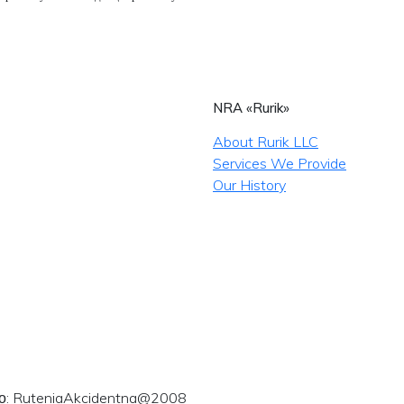
NRA «Rurik»
About Rurik LLC
Services We Provide
Our History
ого: RuteniaAkcidentna@2008