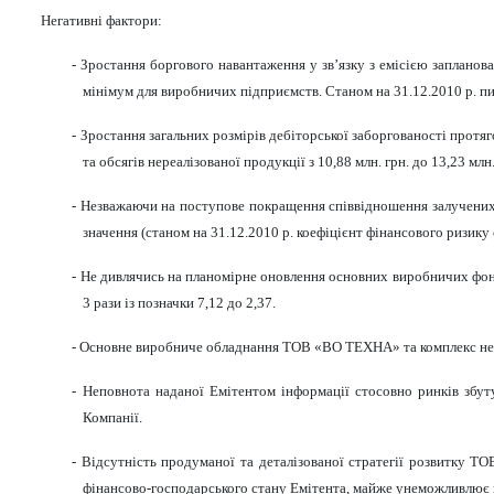
Негативн
і фактори:
- Зростання боргового навантаження у зв’язку з емісією запланов
мінімум для виробничих підприємств. Станом на 31.12.2010 р. п
- Зростання загаль
них розмірів дебіторської заборгованості
протяго
та обсягів нереалізованої продукції з 10,88 млн. грн. до 13,23 млн.
- Незважаючи на поступове покращення співвідношення залучених т
значення (станом на 31.12.2010 р. коефіцієнт фінансового ризику с
- Не дивлячись на планомірне оновлення основних виробничих фонді
3 рази із позначки 7,12 до 2,37.
- Основне виробниче обладнання ТОВ «ВО ТЕХНА» та комплекс нежи
- Неповнота наданої Емітентом інформації стосовно ринків збуту
Компанії.
- Відсутність продуманої та деталізованої стратегії розвитку Т
фінансово-господарського стану Емітента, майже унеможливлює 