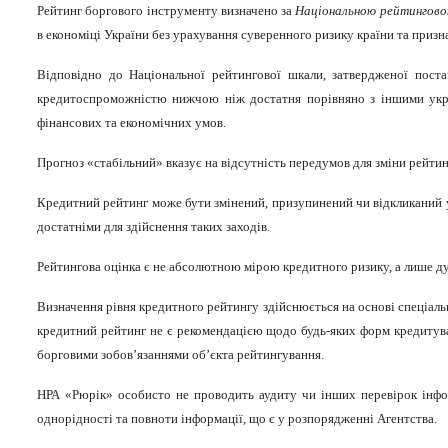
Рейтинг боргового інструменту визначено за
Національною рейтингов
в економіці України без урахування суверенного ризику країни та приз
Відповідно до Національної рейтингової шкали, затвердженої пос
кредитоспроможністю нижчою ніж достатня порівняно з іншими укра
фінансових та економічних умов.
Прогноз
«стабільний»
вказує на відсутність передумов для зміни рейтин
Кредитний рейтинг може бути змінений, призупинений чи відкликаний у 
достатніми для здійснення таких заходів.
Рейтингова оцінка є не абсолютною мірою кредитного ризику, а лише д
Визначення рівня кредитного рейтингу здійснюється на основі спеціал
кредитний рейтинг не є рекомендацією щодо будь-яких форм кредитува
борговими зобов’язаннями об’єкта рейтингування.
НРА «Рюрік» особисто не проводить аудиту чи інших перевірок інформ
однорідності та повноти інформації, що є у розпорядженні Агентства.