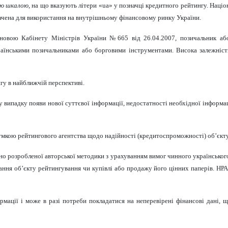
ою шкалою
, на що вказують літери
«ua»
у позначці кредитного рейтингу. Націо
начена для використання на внутрішньому фінансовому ринку України.
тановою Кабінету Міністрів України №665 від 26.04.2007, позичальник а
їнськими позичальниками або борговими інструментами. Висока залежність
гу в найближчій перспективі.
випадку появи нової суттєвої інформації, недостатності необхідної інформац
умкою рейтингового агентства щодо надійності (кредитоспроможності) об’єкту
ьно розробленої авторської методики з урахуванням вимог чинного українськог
ння об’єкту рейтингування чи купівлі або продажу його цінних паперів. НРА 
ації і може в разі потреби покладатися на неперевірені фінансові дані, що