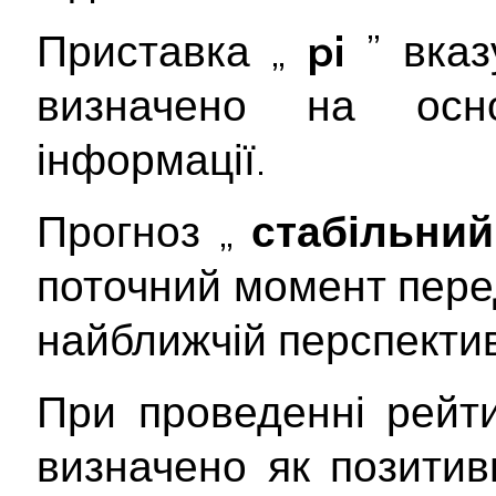
Приставка „
pi
” вка
визначено на осно
інформації.
Прогноз „
стабільни
поточний момент пере
найближчій перспектив
При проведенні рейт
визначено як позитивн