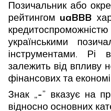
Позичальник або окре
рейтингом
uaBBB
ха
кредитоспроможніс
українськими позич
інструментами. Рі
залежить від впливу 
фінансових та економі
Знак „
-
” вказує на п
відносно основних кате