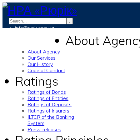
.
info@rurik.com.ua
+38 (099) 037-19-83
About Agenc
About Agency
Our Services
Our History
Code of Conduct
Ratings
Ratings of Bonds
Ratings of Entities
Ratings of Deposits
Ratings of Insurers
ILTCR of the Banking
System
Press-releases