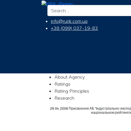
info@rurik.com.ua
+38 (099) 037-19-83
About Agency
Ratings
Rating Principles
Research
28.04.2006 Присвоєння АБ "Індустріально-експор
національною рейтингов