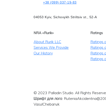
+38 (099) 037-19-83
04053 Kyiv, Sichovykh Striltsiv st., 52-A
NRA «Rurik»
Ratings
About Rurik LLC
Ratings 
Services We Provide
Ratings o
Our History
Ratings 
Ratings o
© 2023 Palladin Studio. All Rights Reserve
Шрифт для лого: RuteniaAkcidentna@20
VasylChebanyk