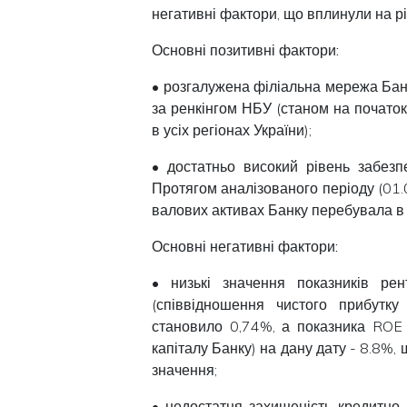
негативні фактори, що вплинули на рі
Основні позитивні фактори:
• розгалужена філіальна мережа Банк
за ренкінгом НБУ (станом на початок
в усіх регіонах України);
• достатньо високий рівень забез
Протягом аналізованого періоду (01.
валових активах Банку перебувала в
Основні негативні фактори:
• низькі значення показників ре
(співвідношення чистого прибутк
становило 0,74%, а показника ROE 
капіталу Банку) на дану дату - 8.8%,
значення;
• недостатня захищеність кредитно