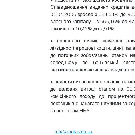
Співвідношення виданих кредитів д
01.04.2006 зросло з 684,64% до 966
власного капіталу – з 565,16% до 82
знизився з 10,43% до 7,91%;
• порівняно низькі значення пока
ліквідності (грошові кошти, цінні п
до поточних зобов'язань) станом н
середньому по банківській сис
високоліквідних активів у складі вал
• недостатня розвиненість клієнтсько
до валових витрат станом на 01.
комісійного доходу до процентно
показників є набагато нижчими за сер
за ренкінгом НБУ.
info@rurik.com.ua