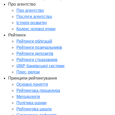
Про агентство
Про агентство
Послуги агентства
Історія розвитку
Кодекс ділової етики
Рейтинги
Рейтинги облігацій
Рейтинги позичальників
Рейтинги депозитів
Рейтинги страховиків
ІДКР банківської системи
Прес-релізи
Принципи рейтингування
Основні поняття
Рейтингова процедура
Методологія
Політика оцінки
Рейтингова шкала
Статистика дефолтів