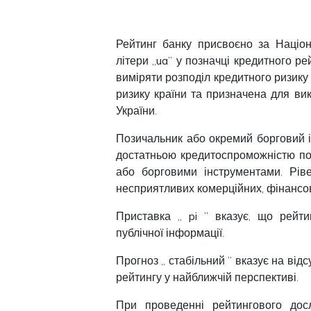
Рейтинг банку присвоєно за
Націо
літери „
ua
” у позначці кредитного р
виміряти розподіл кредитного ризику
ризику країни та призначена для в
України.
Позичальник або окремий борговий 
достатньою кредитоспроможністю по
або борговими інструментами. Рів
несприятливих комерційних, фінансов
Приставка „
pi
” вказує, що рейти
публічної інформації.
Прогноз „
стабільний
” вказує на від
рейтингу у найближчій перспективі.
При проведенні рейтингового дос