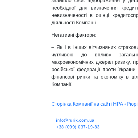
знайшло своє відображення у детал
необхідної для визначення кредит
невизначеності в оцінці кредитосп
діяльності Компанії.
Негативні фактори:
‒ Як і в інших вітчизняних страхо
чутливою до впливу загальноп
макроекономічних джерел ризику, при
російської федерації проти Україн
фінансові ринки та економіку в ці
Компанії.
Cторінка Компанії на сайті НРА «Рюрі
info@rurik.com.ua
+38 (099) 037-19-83