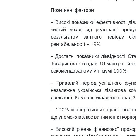
Позитивні фактори:
‒ Високі показники ефективності дія
чистий дохід від реалізації прод
результатом звітного періоду ск
рентабельності ‒ 19%.
‒ Достатні показники ліквідності. С
Товариства складав 61 млн грн. Кое
рекомендованому мінімумі 100%.
‒ Тривалий період успішного фун
незалежна українська лізингова ко
діяльності Компанії укладено понад 2
‒ 100% корпоративних прав Товарис
що унеможливлює виникнення корпор
– Високий рівень фінансової прозор