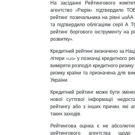
На засіданні Рейтингового коміт
агентство «Рюрік» підтвердило Т
рейтинг позичальника на рівні
uaАА
та підтвердило облігаціям серії А
рейтинг боргового інструменту на р
розвитку».
Кредитний рейтинг визначено за На
літери «ua» у позначці кредитного р
виміряти розподіл кредитного ризику
ризику країни та призначена для в
України.
Кредитний рейтинг може бути зміне
нової суттєвої інформації, недост
рейтингу або з інших причин, які 
таких заходів.
Рейтингова оцінка є не абсолютн
рейтингового агентства щодо н