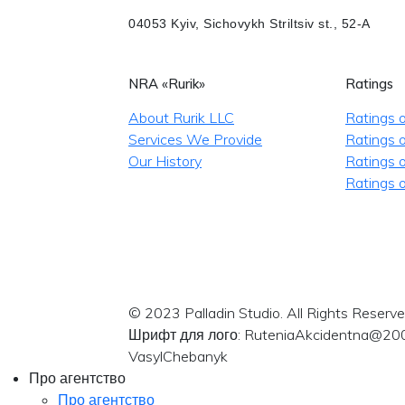
04053 Kyiv, Sichovykh Striltsiv st., 52-A
NRA «Rurik»
Ratings
About Rurik LLC
Ratings 
Services We Provide
Ratings o
Our History
Ratings 
Ratings o
© 2023 Palladin Studio. All Rights Reserve
Шрифт для лого: RuteniaAkcidentna@20
VasylChebanyk
Про агентство
Про агентство