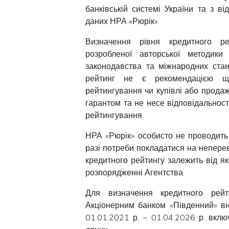
банківській системі України та з в
даних НРА «Рюрік».
Визначення рівня кредитного ре
розробленої авторської методики
законодавства та міжнародних стан
рейтинг не є рекомендацією що
рейтингування чи купівлі або продаж
гарантом та не несе відповідальнос
рейтингування.
НРА «Рюрік» особисто не проводить 
разі потреби покладатися на неперев
кредитного рейтингу залежить від яко
розпорядженні Агентства.
Для визначення кредитного рейт
Акціонерним банком «Південний» вн
01.01.2021 р. − 01.04.2026 р. вклю