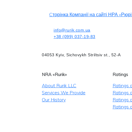
Cторінка Компанії на сайті НРА «Рюрі
info@rurik.com.ua
+38 (099) 037-19-83
04053 Kyiv, Sichovykh Striltsiv st., 52-A
NRA «Rurik»
Ratings
About Rurik LLC
Ratings 
Services We Provide
Ratings o
Our History
Ratings 
Ratings o