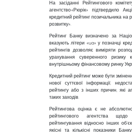
На засіданні Рейтингового коміте
агентство «Рюрік» підтвердило
Акц
кредитний рейтинг позичальника на р
розвитку
».
Рейтинг Банку визначено за Наці
вказують літери «ua» у позначці кр
рейтингів дозволяє виміряти розпо
урахування суверенного ризику 
внутрішньому фінансовому ринку Укр
Кредитний рейтинг може бути змінени
нової суттєвої інформації, недост
рейтингу або з інших причин, які 
таких заходів.
Рейтингова оцінка є не абсолютн
рейтингового агентства щодо н
рейтингування відносно інших об’єк
якісні та кількісні показники Бан