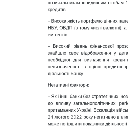
позичальникам-юридичним особам 1-
кредитів.
– Висока якість портфелю цінних папе
НБУ, ОВДП (в тому числі валютні), а 
емітентів.
– Високий рівень фінансової прозо
знайшло своє відображення у детал
необхідної для визначення кредит
невизначеності в оцінці кредитосп
діяльності Банку.
Негативні фактори:
– Як і інші банки без стратегічних ін
до впливу загальнополітичних, рег
притаманних Україні. Ескалація військ
24 лютого 2022 року негативно вплив
може погіршити показники діяльності