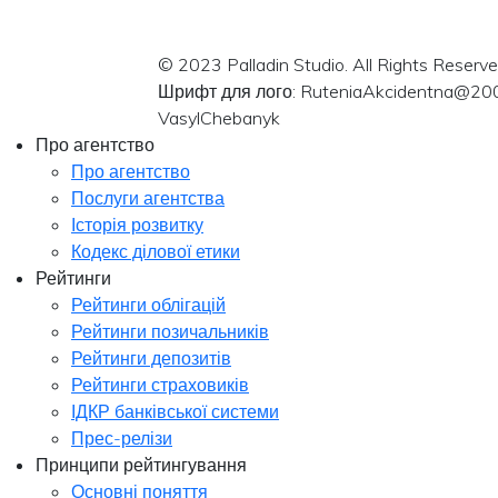
© 2023 Palladin Studio. All Rights Reserve
Шрифт для лого: RuteniaAkcidentna@20
VasylChebanyk
Про агентство
Про агентство
Послуги агентства
Історія розвитку
Кодекс ділової етики
Рейтинги
Рейтинги облігацій
Рейтинги позичальників
Рейтинги депозитів
Рейтинги страховиків
ІДКР банківської системи
Прес-релізи
Принципи рейтингування
Основні поняття