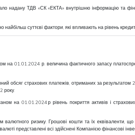
ало надану ТДВ «СК «ЕКТА» внутрішню інформацію та фінан
но найбільш суттєві фактори, які впливають на рівень креди
ом на 01.01.2024 р. величина фактичного запасу платосп
пний обсяг страхових платежів, отриманих за результатом 
2 року.
Станом на 01.01.2024 р рівень покриття активів і страх
ем валютного ризику. Грошові кошти та їх еквіваленти, щ
валюті представлені всі здійснені Компанією фінансові інвес