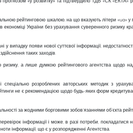
 з прогнозом
«у розвитку»
та підтвердило ТДВ «СК «ЕКТА» рей
льною рейтинговою шкалою, на що вказують літери «ua» у 
в економіці України без урахування суверенного ризику к
ні у випадку появи нової суттєвої інформації, недостатнос
здійснення таких заходів.
 ризику, а лише думкою рейтингового агентства щодо над
ві спеціально розроблених авторських методик з урахув
ейтинги не є рекомендацією щодо будь-яких форм кредитуван
альності за жодними борговими зобов’язаннями об’єкта рей
еревірок інформації і може, в разі потреби, покладатися н
овноти інформації, що є у розпорядженні Агентства.