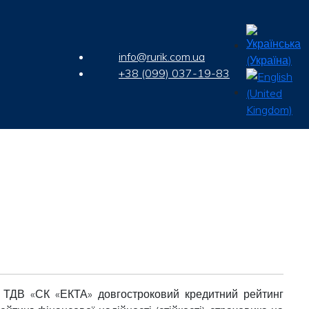
info@rurik.com.ua
+38 (099) 037-19-83
ло ТДВ «СК «ЕКТА» довгостроковий кредитний рейтинг