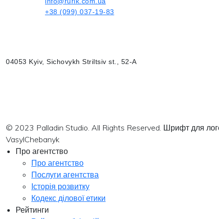
info@rurik.com.ua
+38 (099) 037-19-83
04053 Kyiv, Sichovykh Striltsiv st., 52-A
© 2023 Palladin Studio. All Rights Reserved. Шрифт для л
VasylChebanyk
Про агентство
Про агентство
Послуги агентства
Історія розвитку
Кодекс ділової етики
Рейтинги