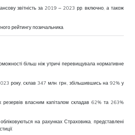
сову звітність за 2019 ‒ 2023 рр. включно, а також
тного рейтингу позичальника.
роможності більш ніж утричі перевищувала нормативне
2023 року, склав 347 млн. грн., збільшившись на 92% у
ових резервів власним капіталом складав 62% та 263%
о обліковуються на рахунках Страховика, представлені
тиції.