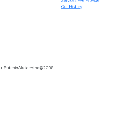
Services We Provide
Our History
ого: RuteniaAkcidentna@2008