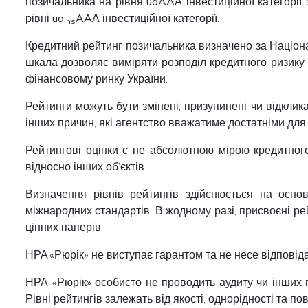
позичальника на рівня
uaAAА
інвестиційної категорії
рівні
ua
AAА
інвестиційної категорії.
ins
Кредитний рейтинг позичальника визначено за Націона
шкала дозволяє виміряти розподіл кредитного ризику 
фінансовому ринку України.
Рейтинги можуть бути змінені, призупинені чи відклика
інших причин, які агентство вважатиме достатніми для 
Рейтингові оцінки є не абсолютною мірою кредитного
відносно інших об’єктів.
Визначення рівнів рейтингів здійснюється на осно
міжнародних стандартів. В жодному разі, присвоєні р
цінних паперів.
НРА «Рюрік» не виступає гарантом та не несе відповід
НРА «Рюрік» особисто не проводить аудиту чи інших п
Рівні рейтингів залежать від якості, однорідності та п