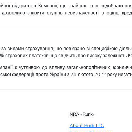
ійної відкритості Компанії, що знайшло своє відображення
 дозволило знизити ступінь невизначеності в оцінці кред
за видами страхування, що пов’язано зі специфікою діяльн
 страхових платежів, що свідчить про високу залежність Ко
Компанії є чутливою до впливу загальнополітичних, юридич
ійської федерації проти України з 24 лютого 2022 року негат
NRA «Rurik»
About Rurik LLC