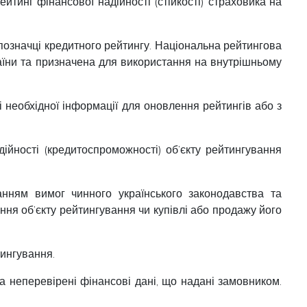
тинг фінансової надійності (стійкості) страховика на
позначці кредитного рейтингу. Національна рейтингова
раїни та призначена для використання на внутрішньому
ті необхідної інформації для оновлення рейтингів або з
ійності (кредитоспроможності) об’єкту рейтингування
анням вимог чинного українського законодавства та
ня об’єкту рейтингування чи купівлі або продажу його
тингування.
а неперевірені фінансові дані, що надані замовником.