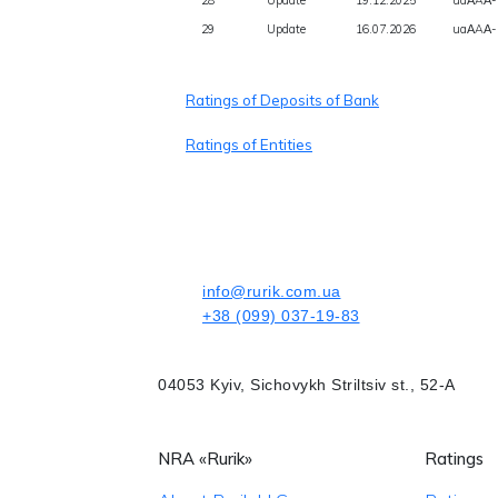
29
Update
16.07.2026
uaАAА-
Ratings of Deposits of Bank
Ratings of Entities
info@rurik.com.ua
+38 (099) 037-19-83
04053 Kyiv, Sichovykh Striltsiv st., 52-A
NRA «Rurik»
Ratings