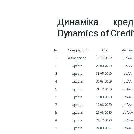
Динаміка кре
Dynamics of Credi
№
Rating Action
Date
Рейтинг
1
Assignment
19.10.2018
uaАA
2
Update
27.03.2019
uaАA
3
Update
31.05.2019
uaАA
4
Update
30.09.2019
uaАA
5
Update
21.12.2019
uaАA+
6
Update
13.03.2020
uaАA+
7
Update
10.06.2020
uaАA+
8
Update
28.08.2020
uaАA+
9
Update
28.12.2020
uaАA+
10
Update
24.03.2021
uaАA+