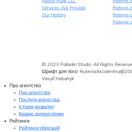
About Rurik LLC
Ratings 
Services We Provide
Ratings o
Our History
Ratings 
Ratings o
© 2023 Palladin Studio. All Rights Reserve
Шрифт для лого: RuteniaAkcidentna@20
VasylChebanyk
Про агентство
Про агентство
Послуги агентства
Історія розвитку
Кодекс ділової етики
Рейтинги
Рейтинги облігацій