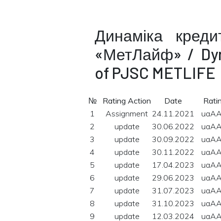
Динаміка креди
«МетЛайф» / Dyn
of PJSC METLIFE
№
Rating Action
Date
Rati
1
Assignment
24.11.2021
uaA
2
update
30.06.2022
uaA
3
update
30.09.2022
uaA
4
update
30.11.2022
uaA
5
update
17.04.2023
uaA
6
update
29.06.2023
uaA
7
update
31.07.2023
uaA
8
update
31.10.2023
uaA
9
update
12.03.2024
uaA