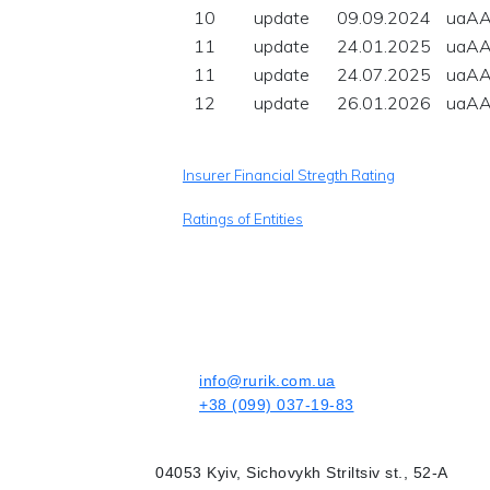
10
update
09.09.2024
uaA
11
update
24.01.2025
uaA
11
update
24.07.2025
uaA
12
update
26.01.2026
uaA
Insurer Financial Stregth Rating
Ratings of Entities
info@rurik.com.ua
+38 (099) 037-19-83
04053 Kyiv, Sichovykh Striltsiv st., 52-A