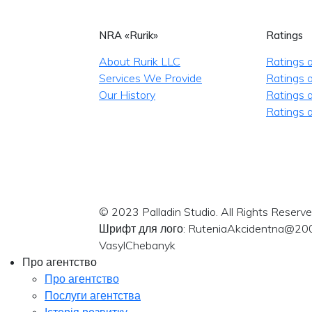
NRA «Rurik»
Ratings
About Rurik LLC
Ratings 
Services We Provide
Ratings o
Our History
Ratings 
Ratings o
© 2023 Palladin Studio. All Rights Reserve
Шрифт для лого: RuteniaAkcidentna@20
VasylChebanyk
Про агентство
Про агентство
Послуги агентства
Історія розвитку