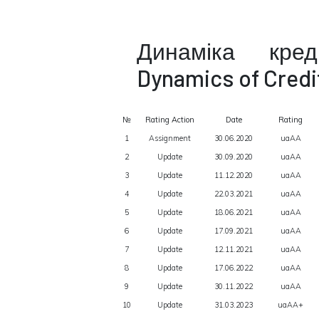
Динаміка кре
Dynamics of Credi
№
Rating Action
Date
Rating
1
Assignment
30.06.2020
uaAA
2
Update
30.09.2020
uaAA
3
Update
11.12.2020
uaAA
4
Update
22.03.2021
uaAA
5
Update
18.06.2021
uaAA
6
Update
17.09.2021
uaAA
7
Update
12.11.2021
uaAA
8
Update
17.06.2022
uaAA
9
Update
30.11.2022
uaAA
10
Update
31.03.2023
uaAA+