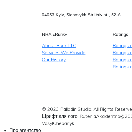
04053 Kyiv, Sichovykh Striltsiv st., 52-A
NRA «Rurik»
Ratings
About Rurik LLC
Ratings 
Services We Provide
Ratings o
Our History
Ratings 
Ratings o
© 2023 Palladin Studio. All Rights Reserve
Шрифт для лого: RuteniaAkcidentna@20
VasylChebanyk
Про агентство