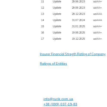
11
Update
29.06.2023
uaAA+
12
Update
29.09.2023
uaAA+
13
Update
29.12.2023
uaAAA
14
Update
31.07.2024
uaAAA
15
Update
31.01.2025
uaAA+
16
Update
19.06.2025
uaAA+
17
Update
19.12.2025
uaAA+
Insurer Financial Stregth Rating of Company
Ratings of Entities
info@rurik.com.ua
+38 (099) 037-19-83