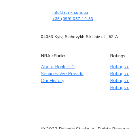
info@rurik.com.ua
+38 (099) 037-19-83
04053 Kyiv, Sichovykh Striltsiv st., 52-A
NRA «Rurik»
Ratings
About Rurik LLC
Ratings 
Services We Provide
Ratings o
Our History
Ratings 
Ratings o
© 2023 Palladin Studio. All Rights Reserve