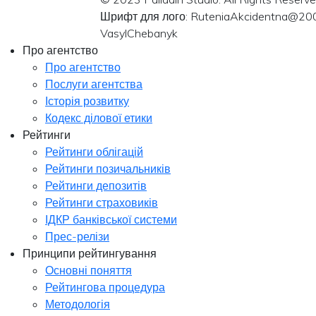
Шрифт для лого: RuteniaAkcidentna@20
VasylChebanyk
Про агентство
Про агентство
Послуги агентства
Історія розвитку
Кодекс ділової етики
Рейтинги
Рейтинги облігацій
Рейтинги позичальників
Рейтинги депозитів
Рейтинги страховиків
ІДКР банківської системи
Прес-релізи
Принципи рейтингування
Основні поняття
Рейтингова процедура
Методологія