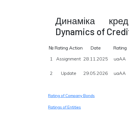
Динаміка кре
Dynamics of Credi
№
Rating Action
Date
Rating
1
Assignment
28.11.2025
uaAA
2
Update
29.05.2026
uaAA
Rating of Company Bonds
Ratings of Entities