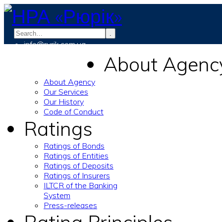
.
info@rurik.com.ua
+38 (099) 037-19-83
About Agenc
About Agency
Our Services
Our History
Code of Conduct
Ratings
Ratings of Bonds
Ratings of Entities
Ratings of Deposits
Ratings of Insurers
ILTCR of the Banking
System
Press-releases