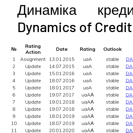
Динаміка кред
Dynamics of Credit
Rating
№
Date
Rating
Outlook
Action
1
Assignment
13.01.2015
uaA
stable
DA
2
Update
14.07.2015
uaA
stable
DA
3
Update
15.01.2016
uaA
stable
DA
4
Update
18.07.2016
uaA
stable
DA
5
Update
18.01.2017
uaA
stable
DA
6
Update
19.07.2017
uaAА
stable
DA
7
Update
19.01.2018
uaAА
stable
DA
8
Update
19.07.2018
uaAА
stable
DA
9
Update
18.01.2019
uaAА
stable
DA
10
Update
18.07.2019
uaAА
stable
DA
11
Update
20.01.2020
uaAА
stable
DA