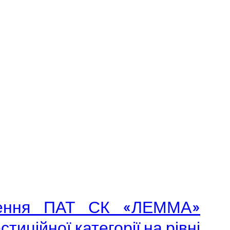
дження ПАТ СК «ЛЕММА»
иційної категорії на рівні