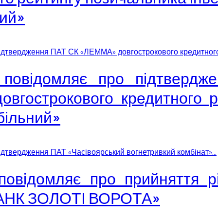
ний»
підтвердження ПАТ СК «ЛЕММА» довгострокового кредитного.
 повідомляє про підтвердж
довгострокового кредитного 
абільний»
ідтвердження ПАТ «Часівоярський вогнетривкий комбінат»...
 повідомляє про прийняття 
«БАНК ЗОЛОТІ ВОРОТА»