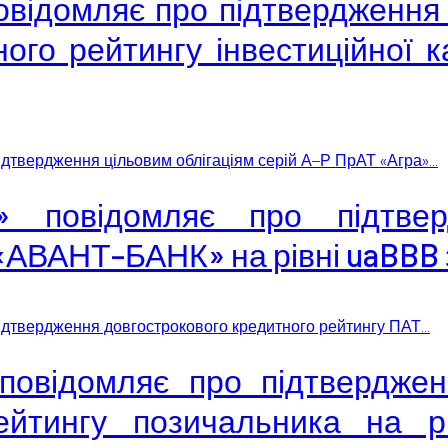
овідомляє про підтвердження 
го рейтингу інвестиційної ка
дтвердження цільовим облігаціям серій А–Р ПрАТ «Агра»...
» повідомляє про підтвер
«АВАНТ–БАНК» на рівні uaBBB 
ідтвердження довгострокового кредитного рейтингу ПАТ...
» повідомляє про підтверд
йтингу позичальника на р