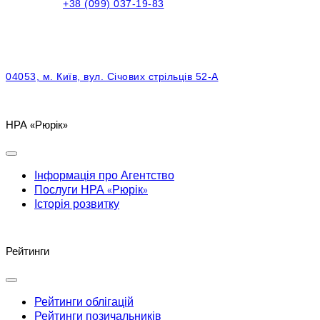
+38 (099) 037-19-83
04053, м. Київ, вул. Січових стрільців 52-А
НРА «Рюрік»
Інформація про Агентство
Послуги НРА «Рюрік»
Історія розвитку
Рейтинги
Рейтинги облігацій
Рейтинги позичальників