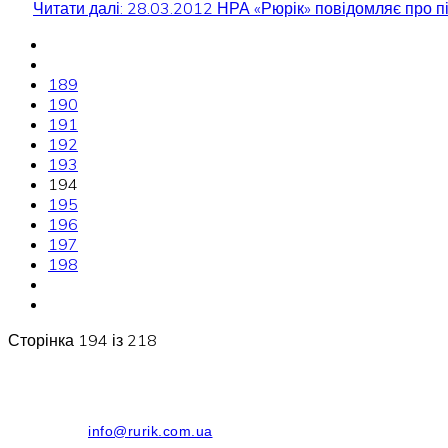
Читати далі: 28.03.2012 НРА «Рюрік» повідомляє про пі
189
190
191
192
193
194
195
196
197
198
Сторінка 194 із 218
info@rurik.com.ua