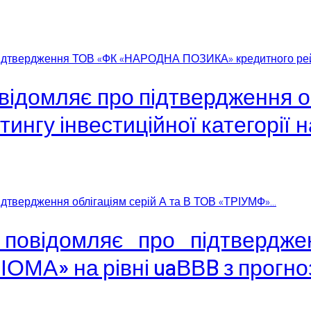
 підтвердження ТОВ «ФК «НАРОДНА ПОЗИКА» кредитного рейт
відомляє про підтвердження о
нгу інвестиційної категорії н
дтвердження облігаціям серій А та В ТОВ «ТРІУМФ»...
 повідомляє про підтвердже
СІОМА» на рівні uaВВB з прогн