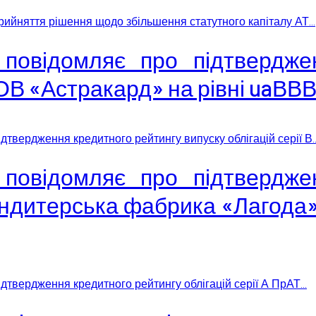
рийняття рішення щодо збільшення статутного капіталу АТ...
 повідомляє про підтвердже
 ТОВ «Астракард» на рівні uaВВ
твердження кредитного рейтингу випуску облігацій серії В..
 повідомляє про підтвердже
ондитерська фабрика «Лагода»
дтвердження кредитного рейтингу облігацій серії А ПрАТ...