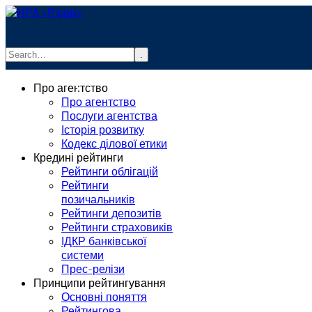
.
info@rurik.com.ua
Про агентство
+38 (099) 037-19-83
Про агентство
Послуги агентства
Історія розвитку
Кодекс ділової етики
Кредині рейтинги
Рейтинги облігацій
Рейтинги
позичальників
Рейтинги депозитів
Рейтинги страховиків
ІДКР банківської
системи
Прес-релізи
Принципи рейтингування
Основні поняття
Рейтингова