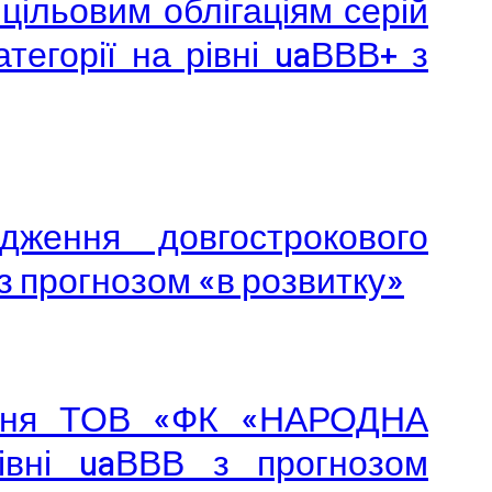
цільовим облігаціям серій
тегорії на рівні uaВВВ+ з
дження довгострокового
з прогнозом «в розвитку»
ження ТОВ «ФК «НАРОДНА
івні uaВВВ з прогнозом