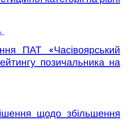
..
ення ПАТ «Часівоярський
рейтингу позичальника на
рішення щодо збільшення