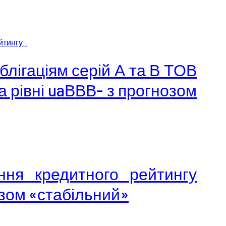
ингу...
блігаціям серій А та В ТОВ
а рівні uaВВВ- з прогнозом
ння кредитного рейтингу
озом «стабільний»