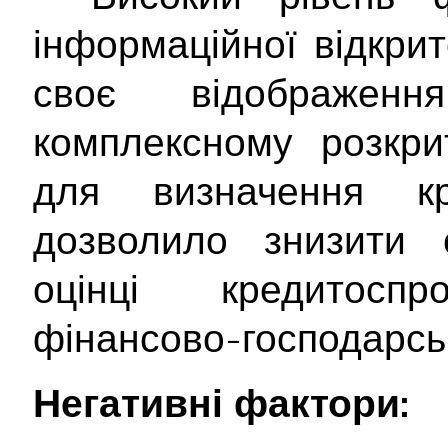
інформаційної відкри
своє відображе
комплексному розкрит
для визначення кр
дозволило знизити с
оцінці кредитосп
фінансово-господарськ
Негативні фактори: