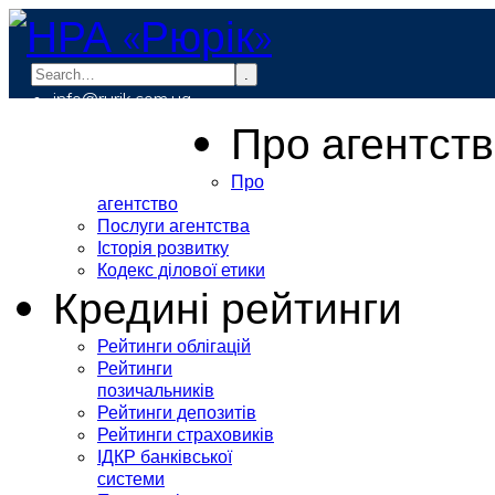
.
info@rurik.com.ua
+38 (099) 037-19-83
Про агентст
Про
агентство
Послуги агентства
Історія розвитку
Кодекс ділової етики
Кредині рейтинги
Рейтинги облігацій
Рейтинги
позичальників
Рейтинги депозитів
Рейтинги страховиків
ІДКР банківської
системи