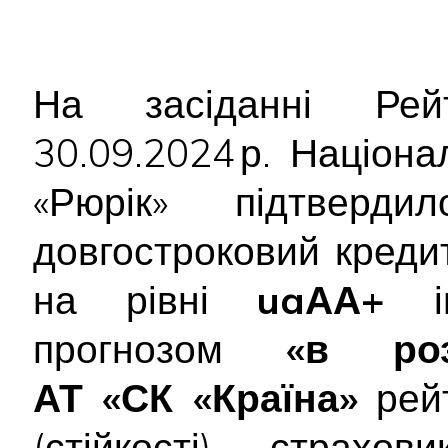
На засіданні Рейт
30.09.2024 р. Націон
«Рюрік» підтвер
довгостроковий креди
на рівні
uaАА+
ін
прогнозом
«в роз
АТ «СК «Країна»
рейт
(стійкості) страх