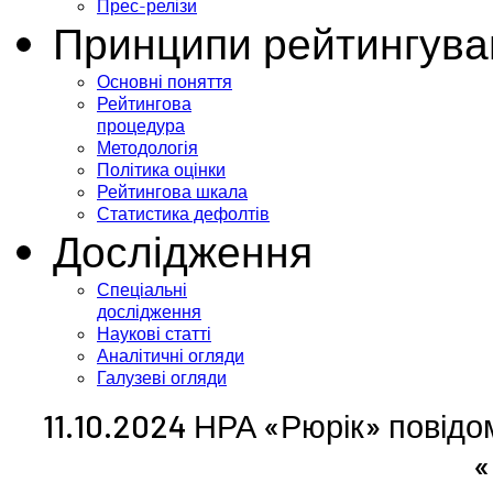
Прес-релізи
Принципи рейтингува
Основні поняття
Рейтингова
процедура
Методологія
Політика оцінки
Рейтингова шкала
Статистика дефолтів
Дослідження
Спеціальні
дослідження
Наукові статті
Аналітичні огляди
Галузеві огляди
11.10.2024 НРА «Рюрік» повідо
«