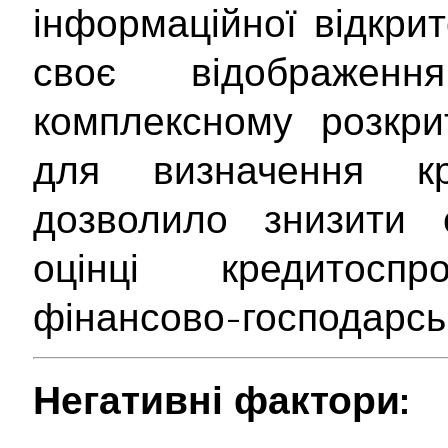
інформаційної відкри
своє відображе
комплексному розкрит
для визначення кр
дозволило знизити с
оцінці кредитосп
фінансово-господарськ
Негативні фактори: