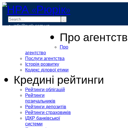
.
info@rurik.com.ua
+38 (099) 037-19-83
Про агентст
Про
агентство
Послуги агентства
Історія розвитку
Кодекс ділової етики
Кредині рейтинги
Рейтинги облігацій
Рейтинги
позичальників
Рейтинги депозитів
Рейтинги страховиків
ІДКР банківської
системи