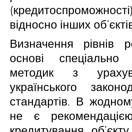
(кредитоспроможност
відносно інших об’єктів
Визначення рівнів р
основі спеціально 
методик з ураху
українського закон
стандартів. В жодном
не є рекомендаціє
кредитування об’єкту