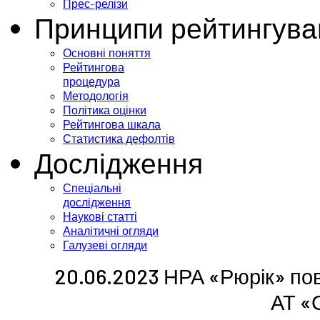
Прес-релізи
Принципи рейтингува
Основні поняття
Рейтингова
процедура
Методологія
Політика оцінки
Рейтингова шкала
Статистика дефолтів
Дослідження
Спеціальні
дослідження
Наукові статті
Аналітичні огляди
Галузеві огляди
20.06.2023 НРА «Рюрік» пов
АТ «