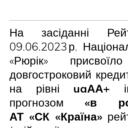
На засіданні Рейт
09.06.2023 р. Націон
«Рюрік» присво
довгостроковий креди
на рівні
uaАА+
ін
прогнозом
«в ро
АТ «СК «Країна»
рейт