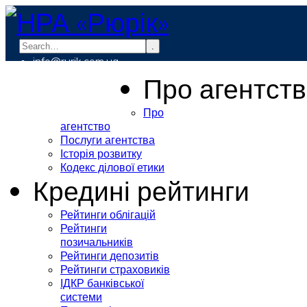
.
info@rurik.com.ua
+38 (099) 037-19-83
Про агентст
Про
агентство
Послуги агентства
Історія розвитку
Кодекс ділової етики
Кредині рейтинги
Рейтинги облігацій
Рейтинги
позичальників
Рейтинги депозитів
Рейтинги страховиків
ІДКР банківської
системи