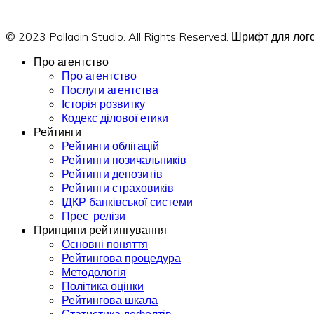
© 2023 Palladin Studio. All Rights Reserved. Шрифт для л
Про агентство
Про агентство
Послуги агентства
Історія розвитку
Кодекс ділової етики
Рейтинги
Рейтинги облігацій
Рейтинги позичальників
Рейтинги депозитів
Рейтинги страховиків
ІДКР банківської системи
Прес-релізи
Принципи рейтингування
Основні поняття
Рейтингова процедура
Методологія
Політика оцінки
Рейтингова шкала
Статистика дефолтів