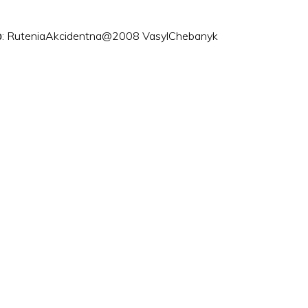
ого: RuteniaAkcidentna@2008 VasylChebanyk