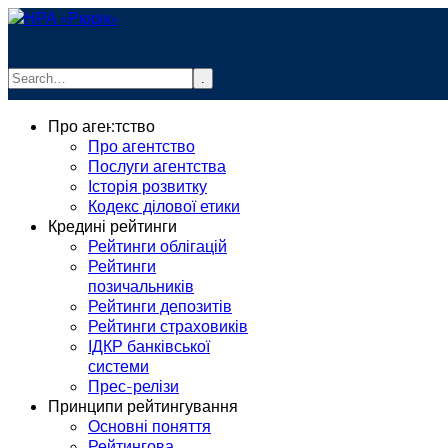
.
info@rurik.com.ua
Про агентство
+38 (099) 037-19-83
Про агентство
Послуги агентства
Історія розвитку
Кодекс ділової етики
Кредині рейтинги
Рейтинги облігацій
Рейтинги
позичальників
Рейтинги депозитів
Рейтинги страховиків
ІДКР банківської
системи
Прес-релізи
Принципи рейтингування
Основні поняття
Рейтингова