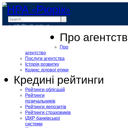
.
info@rurik.com.ua
+38 (099) 037-19-83
Про агентст
Про
агентство
Послуги агентства
Історія розвитку
Кодекс ділової етики
Кредині рейтинги
Рейтинги облігацій
Рейтинги
позичальників
Рейтинги депозитів
Рейтинги страховиків
ІДКР банківської
системи