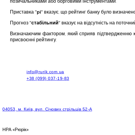
позичальниками або борговими інструментами.
Приставка "
pi
" вказує, що рейтинг банку було визначено
Прогноз "
стабільний
" вказує на відсутність на поточн
Визначаючим фактором, який сприяв підтвердженню к
присвоєнні рейтингу.
info@rurik.com.ua
+38 (099) 037-19-83
04053, м. Київ, вул. Січових стрільців 52-А
НРА «Рюрік»