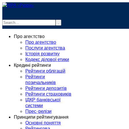
.
info@rurik.com.ua
Про агентство
+38 (099) 037-19-83
Про агентство
Послуги агентства
Історія розвитку
Кодекс ділової етики
Кредині рейтинги
Рейтинги облігацій
Рейтинги
позичальників
Рейтинги депозитів
Рейтинги страховиків
ІДКР банківської
системи
Прес-релізи
Принципи рейтингування
Основні поняття
Рейтингова