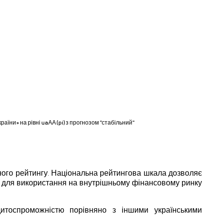
ни» на рівні uaАА (pi) з прогнозом "стабільний"
ного рейтингу. Національна рейтингова шкала дозволяє
на для використання на внутрішньому фінансовому ринку
итоспроможністю порівняно з іншими українськими