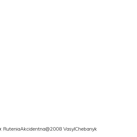
ого: RuteniaAkcidentna@2008 VasylChebanyk