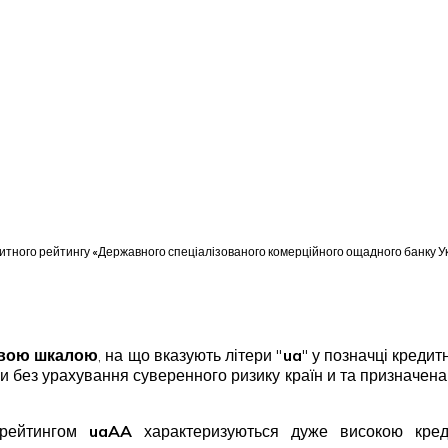
тного рейтингу «Державного спеціалізованого комерційного ощадного банку Украї
овою шкалою
, на що вказують літери "
ua
"
у позначці кредит
їни без урахування суверенного ризику країн и та призначе
 рейтингом
uaAA
характеризуються дуже високою кред