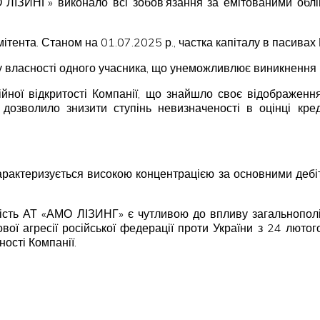
ЛІЗИНГ» виконало всі зобов’язання за емітованими обліг
мітента. Станом на 01.07.2025 р., частка капіталу в пасива
 власності одного учасника, що унеможливлює виникнення 
ійної відкритості Компанії, що знайшло своє відображення
дозволило знизити ступінь невизначеності в оцінці кре
арактеризується високою концентрацією за основними дебі
ьність АТ «АМО ЛІЗИНГ» є чутливою до впливу загальнопол
ової агресії російської федерації проти України з 24 лют
ості Компанії.