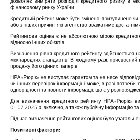
дозволяє виміряти розподіл кредитного ризику в ек
фінансовому ринку України.
Кредитний рейтинг може бути змінено, призупинено чи в
або з інших причин, які агентство вважатиме достатніми
Рейтингова оцінка є не абсолютною мірою кредитного
відносно інших об’єктів.
Визначення рівня кредитного рейтингу здійснюється н
міжнародних стандартів. В жодному разі, присвоєний
продажу його цінних паперів.
НРА «Рюрік» не виступає гарантом та не несе відпові
чи інших перевірок інформації і може, в разі потреби,
однорідності та повноти інформації, що є у розпорядже
Для визначення кредитного рейтингу НРА «Рюрік» в
01.07.2025 р. включно, а також публічну інформацію та 
Під час визначення рейтингових оцінок було узагальнен
Позитивні фактори: