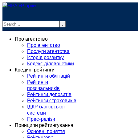
.
info@rurik.com.ua
Про агентство
+38 (099) 037-19-83
Про агентство
Послуги агентства
Історія розвитку
Кодекс ділової етики
Кредині рейтинги
Рейтинги облігацій
Рейтинги
позичальників
Рейтинги депозитів
Рейтинги страховиків
ІДКР банківської
системи
Прес-релізи
Принципи рейтингування
Основні поняття
Рейтингова