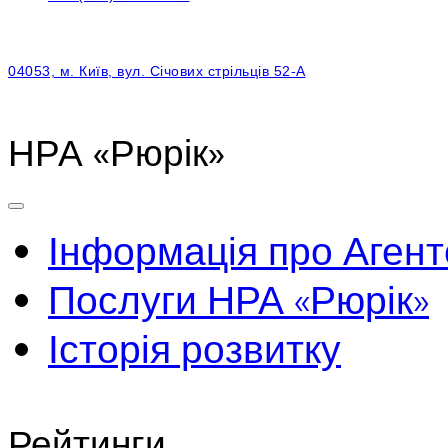
04053, м. Київ, вул. Січових стрільців 52-А
НРА «Рюрік»
Інформація про Агент
Послуги НРА «Рюрік»
Історія розвитку
Рейтинги