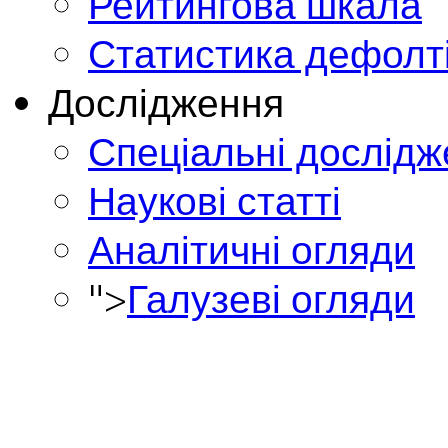
Рейтингова шкала
Статистика дефолт
Дослідження
Спеціальні дослід
Наукові статті
Аналітичні огляди
">
Галузеві огляди