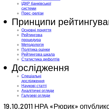
ІДКР банківської
системи
Прес-релізи
Принципи рейтингува
Основні поняття
Рейтингова
процедура
Методологія
Політика оцінки
Рейтингова шкала
Статистика дефолтів
Дослідження
Спеціальні
дослідження
Наукові статті
Аналітичні огляди
Галузеві огляди
19.10.2011 НРА «Рюрик» опублик