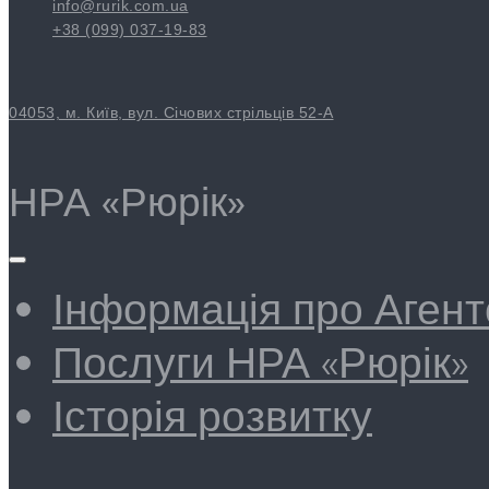
info@rurik.com.ua
+38 (099) 037-19-83
04053, м. Київ, вул. Січових стрільців 52-А
НРА «Рюрік»
Інформація про Агент
Послуги НРА «Рюрік»
Історія розвитку