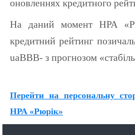
оновленнях кредитного рейт
На даний момент НРА «Рю
кредитний рейтинг позичал
uaBBB
-
з прогнозом «стабіл
Перейти на персональну сто
НРА «Рюрік»