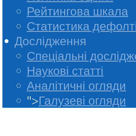
Рейтингова шкала
Статистика дефолт
Дослідження
Спеціальні дослід
Наукові статті
Аналітичні огляди
">
Галузеві огляди