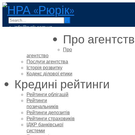
.
info@rurik.com.ua
+38 (099) 037-19-83
Про агентст
Про
агентство
Послуги агентства
Історія розвитку
Кодекс ділової етики
Кредині рейтинги
Рейтинги облігацій
Рейтинги
позичальників
Рейтинги депозитів
Рейтинги страховиків
ІДКР банківської
системи