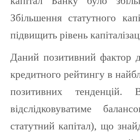
капітал Банку було збіл
Збільшення статутного кап
підвищить рівень капіталізаці
Даний позитивний фактор д
кредитного рейтингу в найб
позитивних тенденцій.
відслідковуватиме баланс
статутний капітал), що зна