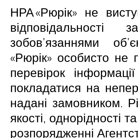
НРА «Рюрік» не вист
відповідальності
зобов’язаннями об’
«Рюрік» особисто не 
перевірок інформаці
покладатися на непер
надані замовником. Рі
якості, однорідності т
розпорядженні Агентст