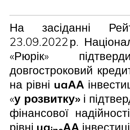
На засіданні Рейт
23.09.2022 р. Націон
«Рюрік» підтв
довгостроковий креди
на рівні
uaАА
інвестиц
«
у розвитку»
і підтве
фінансової надійності
рівні
ua
АА
інвестиці