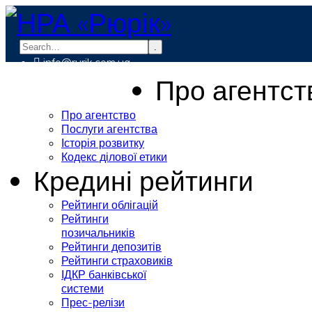
.
info@rurik.com.ua
+38 (099) 037-19-83
Про агентст
Про агентство
Послуги агентства
Історія розвитку
Кодекс ділової етики
Кредині рейтинги
Рейтинги облігацій
Рейтинги
позичальників
Рейтинги депозитів
Рейтинги страховиків
ІДКР банківської
системи
Прес-релізи