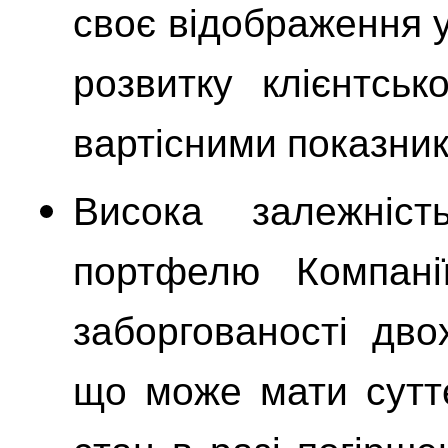
своє відображення у
розвитку клієнтськ
вартісними показни
Висока залежніст
портфелю Компанії
заборгованості дво
що може мати сутт