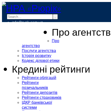
.
info@rurik.com.ua
+38 (099) 037-19-83
Про агентст
Про
агентство
Послуги агентства
Історія розвитку
Кодекс ділової етики
Кредині рейтинги
Рейтинги облігацій
Рейтинги
позичальників
Рейтинги депозитів
Рейтинги страховиків
ІДКР банківської
системи