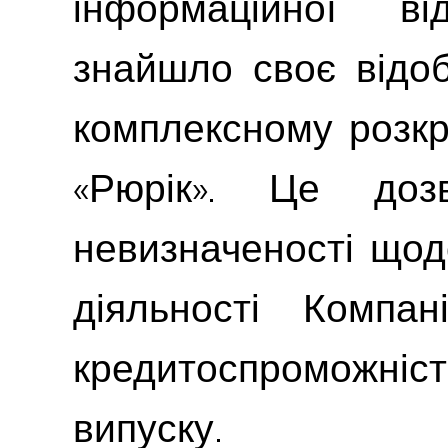
інформаційної ві
знайшло своє відо
комплексному розкр
«Рюрік». Це доз
невизначеності щод
діяльності Компа
кредитоспроможніст
випуску.