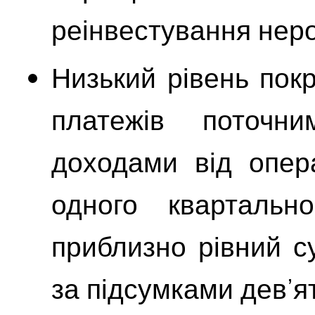
реінвестування неро
Низький рівень пок
платежів поточн
доходами від опера
одного квартальн
приблизно рівний с
за підсумками дев’ят