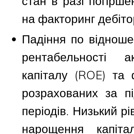
стан в разі погірш
на факторинг дебітор
Падіння по відноше
рентабельності а
капіталу (ROE) та 
розрахованих за пі
періодів. Низький р
нарощення капіта