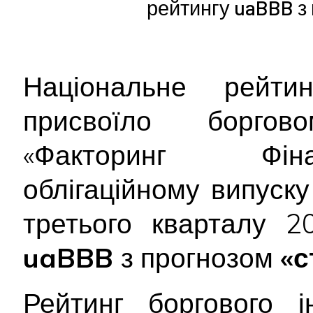
рейтингу uaBBB з
Національне рейтин
присвоїло борго
«Факторинг Фін
облігаційному випуску
третього кварталу 2
uaBBB
з прогнозом
«с
Рейтинг боргового і