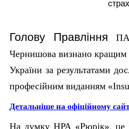
страх
Голову Правління
П
Чернишова визнано кращим 
України за результатами дос
професійним виданням «
Ins
Детальніше на офіційному с
На думку НРА «Рюрік», це 