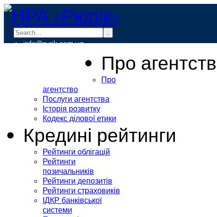
.
info@rurik.com.ua
+38 (099) 037-19-83
Про агентст
Про
агентство
Послуги агентства
Історія розвитку
Кодекс ділової етики
Кредині рейтинги
Рейтинги облігацій
Рейтинги
позичальників
Рейтинги депозитів
Рейтинги страховиків
ІДКР банківської
системи