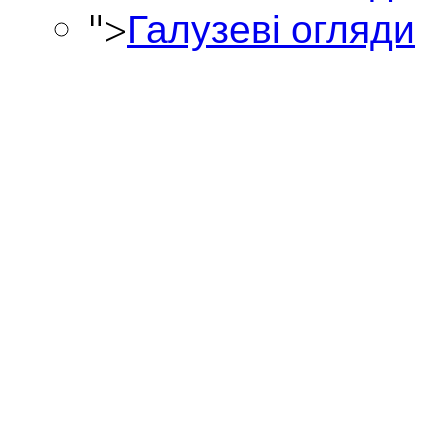
">
Галузеві огляди