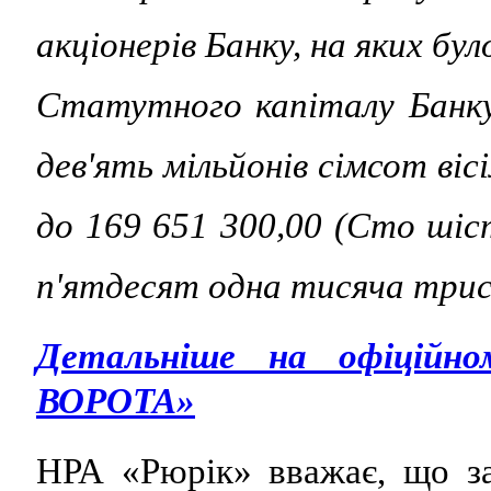
акціонерів Банку, на яких бу
Статутного капіталу Банку
дев'ять мiльйонiв сімсот віс
до 169 651 300,00 (Сто шіс
п'ятдесят одна тисяча трист
Детальніше на офіцій
ВОРОТА»
НРА «Рюрік» вважає, що за