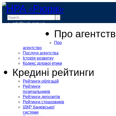
.
info@rurik.com.ua
+38 (099) 037-19-83
Про агентст
Про
агентство
Послуги агентства
Історія розвитку
Кодекс ділової етики
Кредині рейтинги
Рейтинги облігацій
Рейтинги
позичальників
Рейтинги депозитів
Рейтинги страховиків
ІДКР банківської
системи