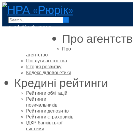
.
info@rurik.com.ua
+38 (099) 037-19-83
Про агентст
Про
агентство
Послуги агентства
Історія розвитку
Кодекс ділової етики
Кредині рейтинги
Рейтинги облігацій
Рейтинги
позичальників
Рейтинги депозитів
Рейтинги страховиків
ІДКР банківської
системи