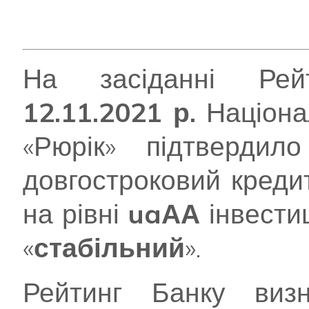
На засіданні Рейт
12.11.2021 р.
Націона
«Рюрік» підтверди
довгостроковий креди
на рівні
uaАА
інвестиц
«
стабільний
».
Рейтинг Банку виз