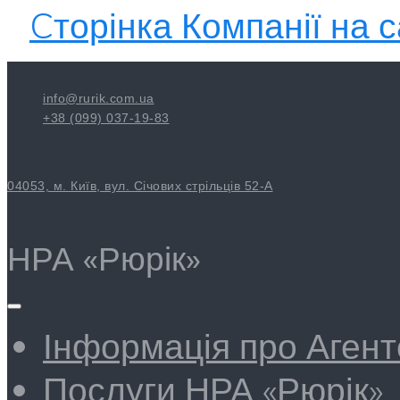
Cторінка Компанії на с
info@rurik.com.ua
+38 (099) 037-19-83
04053, м. Київ, вул. Січових стрільців 52-А
НРА «Рюрік»
Інформація про Агент
Послуги НРА «Рюрік»