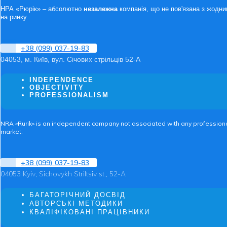
НРА «Рюрік» – абсолютно
незалежна
компанія, що не пов'язана з жодни
на ринку.
+38 (099) 037-19-83
04053, м. Київ, вул. Січових стрільців 52-А
INDEPENDENCE
OBJECTIVITY
PROFESSIONALISM
NRA «Rurik» is an independent company not associated with any professional 
market.
+38 (099) 037-19-83
04053 Kyiv, Sichovykh Striltsiv st., 52-A
БАГАТОРІЧНИЙ ДОСВІД
АВТОРСЬКІ МЕТОДИКИ
КВАЛІФІКОВАНІ ПРАЦІВНИКИ