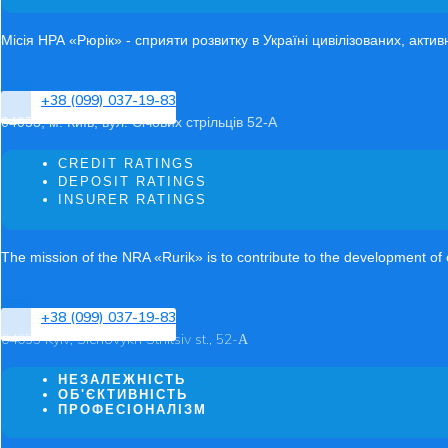
Місія НРА «Рюрік» - сприяти розвитку в Україні цивілізованих, акти
+38 (099) 037-19-83
04053, м. Київ, вул. Січових стрільців 52-А
CREDIT RATINGS
DEPOSIT RATINGS
INSURER RATINGS
The mission of the NRA «Rurik» is to contribute to the development of ci
+38 (099) 037-19-83
04053 Kyiv, Sichovykh Striltsiv st., 52-А
НЕЗАЛЕЖНІСТЬ
ОБ'ЄКТИВНІСТЬ
ПРОФЕСІОНАЛІЗМ