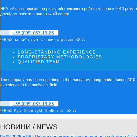
НРА «Рюрік» працює на ринку обов'язкового рейтингування з 2010 року. 
досвідом роботи в аналітичній сфері.
+38 (099) 037-19-83
04053, м. Київ, вул. Січових стрільців 52-А
LONG-STANDING EXPERIENCE
PROPRIETARY METHODOLOGIES
QUALIFIED TEAM
The company has been operating in the mandatory rating market since 2010. 
experience in the analytical field
+38 (099) 037-19-83
04053 Kyiv, Sichovykh Striltsiv st., 52-A
НОВИНИ / NEWS
05.08.2026 НРА «Рюрік» повідомляє про оновлення рейтингів АТ