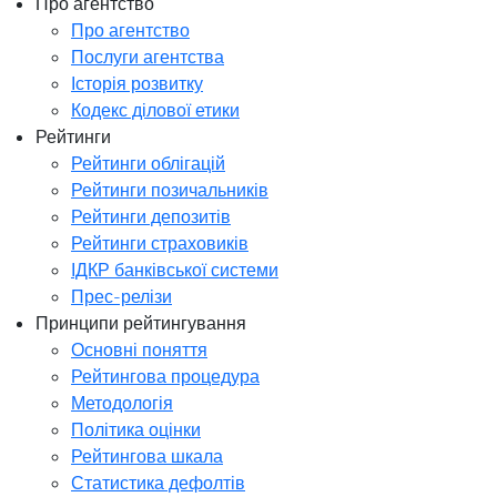
Про агентство
Про агентство
Послуги агентства
Історія розвитку
Кодекс ділової етики
Рейтинги
Рейтинги облігацій
Рейтинги позичальників
Рейтинги депозитів
Рейтинги страховиків
ІДКР банківської системи
Прес-релізи
Принципи рейтингування
Основні поняття
Рейтингова процедура
Методологія
Політика оцінки
Рейтингова шкала
Статистика дефолтів