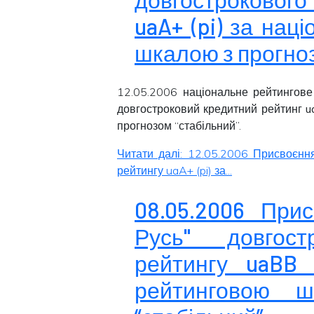
uaA+ (pi) за на
шкалою з прогноз
12.05.2006 національне рейтингове
довгостроковий кредитний рейтинг
u
прогнозом “
стабільний
”.
Читати далі: 12.05.2006 Присвоєнн
рейтингу uaA+ (pi) за...
08.05.2006 При
Русь" довгост
рейтингу uaBB 
рейтинговою 