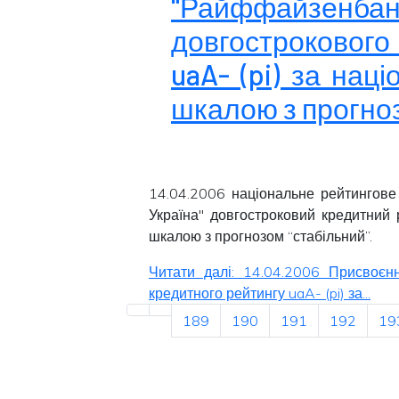
"Райффайзе
довгострокового
uaA- (pi) за на
шкалою з прогноз
14.04.2006 національне рейтингове
Україна" довгостроковий кредитний 
шкалою з прогнозом “
стабільний
”.
Читати далі: 14.04.2006 Присвоєн
кредитного рейтингу uaA- (pi) за...
189
190
191
192
19