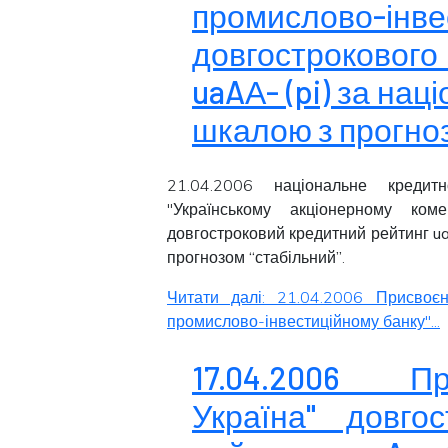
промислово-ін
довгострокового
uaAА- (pi) за на
шкалою з прогноз
21.04.2006 національне кредитн
"Українському акціонерному коме
довгостроковий кредитний рейтинг
u
прогнозом
“стабільний”
.
Читати далі: 21.04.2006 Присвоєн
промислово-інвестиційному банку"...
17.04.2006 Пр
Україна" довгос