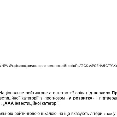
26 НРА «Рюрік» повідомляє про оновлення рейтингів ПрАТ СК «АРСЕНАЛ СТР
 Національне рейтингове агентство «Рюрік» підтвердило
П
естиційної категорії з прогнозом
«у розвитку»
і підтвер
ААА
інвестиційної категорії.
ins
льною рейтинговою шкалою, на що вказують літери «ua» у 