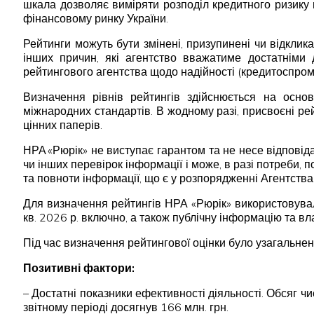
шкала дозволяє виміряти розподіл кредитного ризику 
фінансовому ринку України.
Рейтинги можуть бути змінені, призупинені чи відклика
інших причин, які агентство вважатиме достатніми 
рейтингового агентства щодо надійності (кредитоспромо
Визначення рівнів рейтингів здійснюється на осно
міжнародних стандартів. В жодному разі, присвоєні р
цінних паперів.
НРА «Рюрік» не виступає гарантом та не несе відпові
чи інших перевірок інформації і може, в разі потреби, 
та повноти інформації, що є у розпорядженні Агентства
Для визначення рейтингів НРА «Рюрік» використовува
кв. 2026 р. включно, а також публічну інформацію та вл
Під час визначення рейтингової оцінки було узагальнен
Позитивні фактори:
– Достатні показники ефективності діяльності. Обсяг чис
звітному періоді досягнув 166 млн. грн.