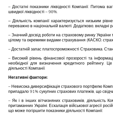
– Достатні показники ліквідності Компанії. Питома в
швидкої ліквідності ­– 98%.
‒ Діяльність компанії характеризується низьким рівн
переважно в національній валюті. Додатково, вкладні 
– Значний досвід роботи на страховому ринку України т
цілому та окремими видами страхування (КАСКО, страх
– Достатній запас платоспроможності Страховика. Ста
– Високий рівень фінансової прозорості та інформац
необхідної для визначення кредитного рейтингу. Це 
діяльності Компанії.
Негативні фактори:
– Невисока диверсифікація страхового портфелю Компан
припадало 91% сукупних страхових платежів, що свідчи
– Як і в інших вітчизняних страховиків, діяльність 
притаманних Україні. Ескалація військової агресії рос
що може погіршити показники діяльності Компанії.