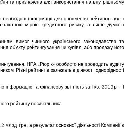
раїни та призначена для використання на внутрішньому
ті необхідної інформації для оновлення рейтингів або з
 абсолютною мірою кредитного ризику, а лише думкою
анням вимог чинного українського законодавства та
ня об’єкту рейтингування чи купівлі або продажу його
тингування. НРА «Рюрік» особисто не проводить аудиту
иком. Рівні рейтингів залежать від якості, однорідності
ормацію та фінансову звітність за І кв. 2018 р. – І
ного рейтингу позичальника.
2 млрд. грн., а результат основної діяльності Компанії в