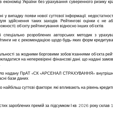
в економіці України без урахування суверенного ризику к
ні у випадку появи нової суттєвої інформації, недостатнос
для здійснення таких заходів. Рейтингові оцінки є не
жності) об’єкту рейтингування відносно інших об’єктів.
ві спеціально розроблених авторських методик з урахув
ейтинги не є рекомендацією щодо будь-яких форм кредитуван
дальності за жодними борговими зобов’язаннями об’єкта рей
покладатися на неперевірені фінансові дані, що надані замовн
.
ло надану ПрАТ «СК «АРСЕНАЛ СТРАХУВАННЯ» внутрішню інф
асні бази даних.
о найбільш суттєві фактори, які впливають на рівень кредит
тих зароблених премій за підсумком І кв. 2026 року склав 1,