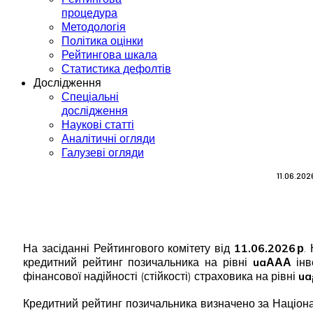
процедура
Методологія
Політика оцінки
Рейтингова шкала
Статистика дефолтів
Дослідження
Спеціальні
дослідження
Наукові статті
Аналітичні огляди
Галузеві огляди
11.06.20
На засіданні Рейтингового комітету від
11.06.2026 р
.
кредитний рейтинг позичальника на рівні
uaААА
інв
фінансової надійності (стійкості) страховика на рівні
ua
Кредитний рейтинг позичальника визначено за Націона