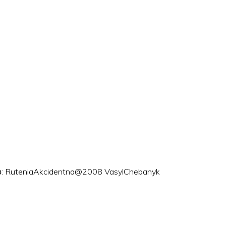
ого: RuteniaAkcidentna@2008 VasylChebanyk