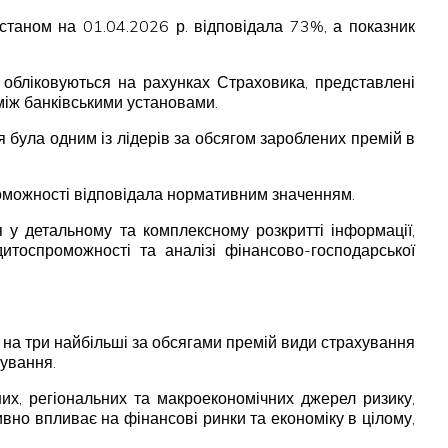
 станом на 01.04.2026 р. відповідала 73%, а показник
о обліковуються на рахунках Страховика, представлені
між банківськими установами.
я була одним із лідерів за обсягом зароблених премій в
роможності відповідала нормативним значенням.
 у детальному та комплексному розкритті інформації,
дитоспроможності та аналізі фінансово-господарської
 на три найбільші за обсягами премій види страхування
хування.
них, регіональних та макроекономічних джерел ризику,
ивно впливає на фінансові ринки та економіку в цілому,