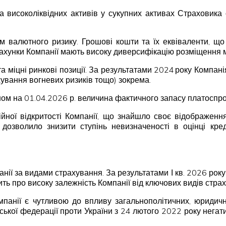
ага високоліквідних активів у сукупних активах Страховика
ем валютного ризику. Грошові кошти та їх еквіваленти, щ
рахунки Компанії мають високу диверсифікацію розміщення 
а міцні ринкові позиції. За результатами 2024 року Компані
ування вогневих ризиків тощо) зокрема.
ном на 01.04.2026 р. величина фактичного запасу платосп
ійної відкритості Компанії, що знайшло своє відображення
дозволило знизити ступінь невизначеності в оцінці кре
ії за видами страхування. За результатами І кв. 2026 року
ть про високу залежність Компанії від ключових видів стра
Компанії є чутливою до впливу загальнополітичних, юридич
ійської федерації проти України з 24 лютого 2022 року негат