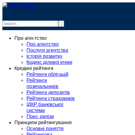
.
info@rurik.com.ua
Про агентство
+38 (099) 037-19-83
Про агентство
Послуги агентства
Історія розвитку
Кодекс ділової етики
Кредині рейтинги
Рейтинги облігацій
Рейтинги
позичальників
Рейтинги депозитів
Рейтинги страховиків
ІДКР банківської
системи
Прес-релізи
Принципи рейтингування
Основні поняття
Рейтингова