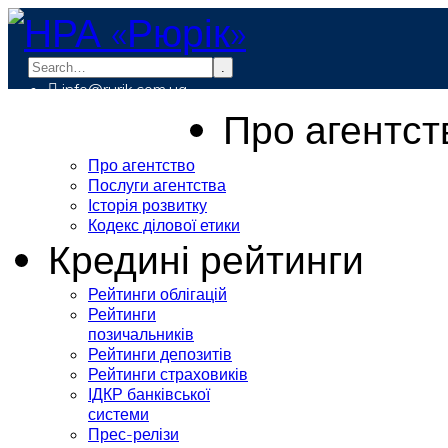
.
info@rurik.com.ua
+38 (099) 037-19-83
Про агентст
Про агентство
Послуги агентства
Історія розвитку
Кодекс ділової етики
Кредині рейтинги
Рейтинги облігацій
Рейтинги
позичальників
Рейтинги депозитів
Рейтинги страховиків
ІДКР банківської
системи
Прес-релізи