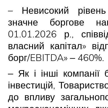
– Невисокий рівень 
значне боргове на
01.01.2026 р., спів
власний капітал» ві
борг/EBITDA» ‒ 460%.
‒ Як і інші компанії 
інвестицій, Товариств
до впливу загальнопо